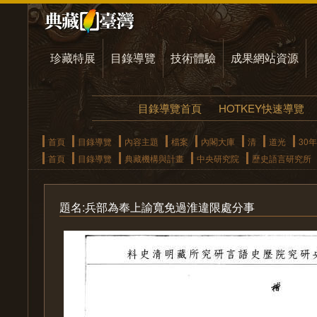
珍藏特展
目錄導覽
技術體驗
成果網站資源
目錄導覽首頁
HOTKEY快速導覽
首頁
目錄導覽
內容主題
檔案
內閣大庫
清
道光
30年
首頁
目錄導覽
典藏機構與計畫
中央研究院
歷史語言研究所
題名:兵部為奉上諭寬免過淮違限處分事