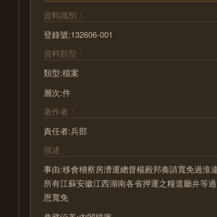
資料識別：
登錄號:132606-001
資料類型：
類型:檔案
層次:件
著作者：
責任者:兵部
描述：
事由:移會稽察房漕運總督楊殿邦奏請寬免過淮
所有江蘇安徽江西湖南各省押運之糧道廳弁等過
恩寬免