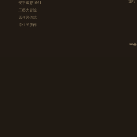
旅行
安平追想1661
工藝大冒險
原住民儀式
原住民服飾
中央