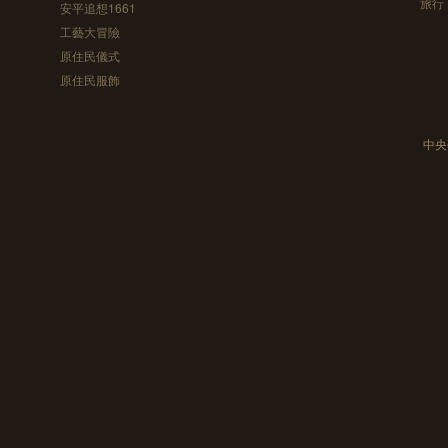
旅行
安平追想1661
工藝大冒險
原住民儀式
原住民服飾
中央