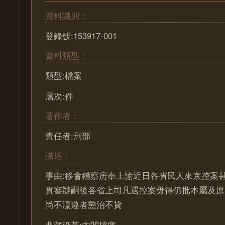
資料識別：
登錄號:153917-001
資料類型：
類型:檔案
層次:件
著作者：
責任者:刑部
描述：
事由:移會稽察房奉上諭近日各省民人來京控案
實審辦嗣後各省上司凡遇控案毋得仍批本屬及原
尚不澟遵者懲治不貸