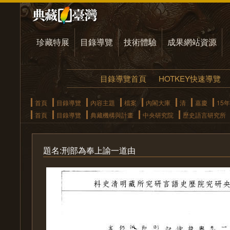
珍藏特展
目錄導覽
技術體驗
成果網站資源
目錄導覽首頁
HOTKEY快速導覽
首頁
目錄導覽
內容主題
檔案
內閣大庫
清
嘉慶
15年
首頁
目錄導覽
典藏機構與計畫
中央研究院
歷史語言研究所
題名:刑部為奉上諭一道由