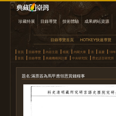
珍藏特展
目錄導覽
技術體驗
成果網站資源
目錄導覽首頁
HOTKEY快速導覽
首頁
目錄導覽
內容主題
檔案
內閣大庫
清
嘉慶
18年
首頁
目錄導覽
典藏機構與計畫
中央研究院
歷史語言研究所
題名:滿票簽為馬甲應領恩賞錢糧事