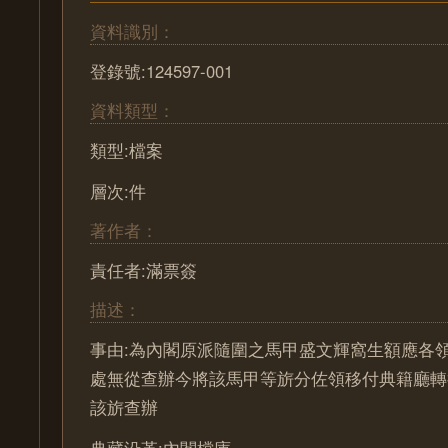
資料識別：
登錄號:124597-001
資料類型：
類型:檔案
層次:件
著作者：
責任者:滿票簽
描述：
事由:為內閣原派隨圍之馬甲盛文輝窩生額應各
處無從查辦今將該馬甲等旂分佐領移付典籍廳轉
該旂查辦