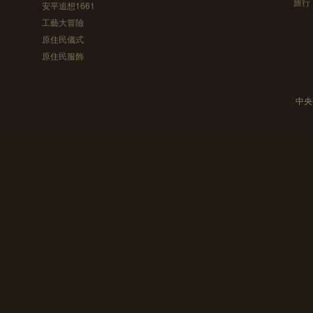
旅行
安平追想1661
工藝大冒險
原住民儀式
原住民服飾
中央