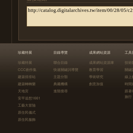
珍藏特展
目錄導覽
成果網站資源
工具
珍藏特展
聯合目錄
成果網站資源庫
技術
CCC創作集
快速關鍵詞導覽
教育學習
關鍵
建築排排站
主題分類
學術研究
線上
建築轉轉樂
典藏機構
創意加值
時間
天地宮
進階搜尋
跟著
旅行
安平追想1661
工藝大冒險
原住民儀式
原住民服飾