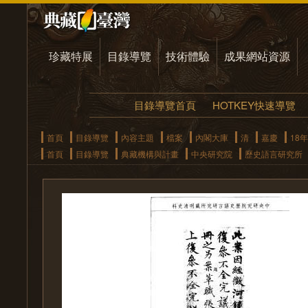
珍藏特展
目錄導覽
技術體驗
成果網站資源
目錄導覽首頁
HOTKEY快速導覽
首頁
目錄導覽
內容主題
檔案
內閣大庫
清
嘉慶
18年
首頁
目錄導覽
典藏機構與計畫
中央研究院
歷史語言研究所