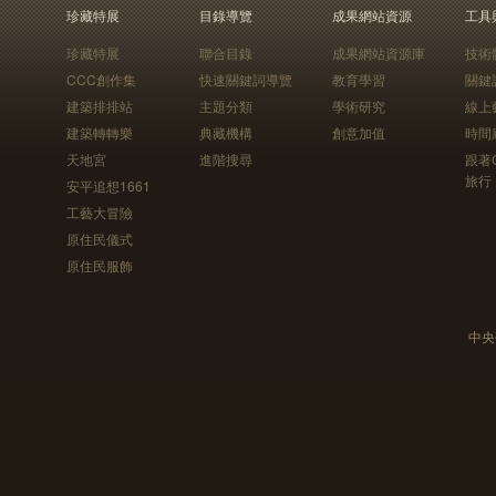
珍藏特展
目錄導覽
成果網站資源
工具
珍藏特展
聯合目錄
成果網站資源庫
技術
CCC創作集
快速關鍵詞導覽
教育學習
關鍵
建築排排站
主題分類
學術研究
線上
建築轉轉樂
典藏機構
創意加值
時間
天地宮
進階搜尋
跟著
旅行
安平追想1661
工藝大冒險
原住民儀式
原住民服飾
中央