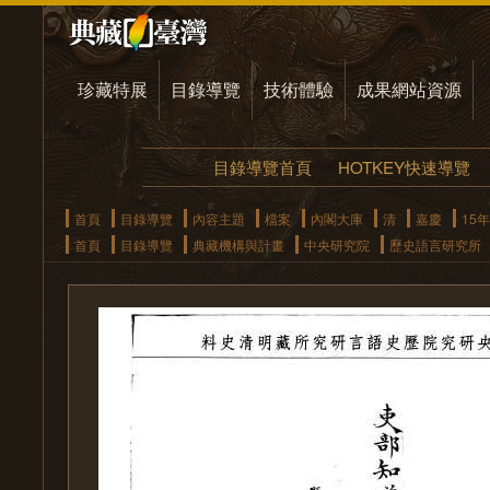
珍藏特展
目錄導覽
技術體驗
成果網站資源
目錄導覽首頁
HOTKEY快速導覽
首頁
目錄導覽
內容主題
檔案
內閣大庫
清
嘉慶
15年
首頁
目錄導覽
典藏機構與計畫
中央研究院
歷史語言研究所