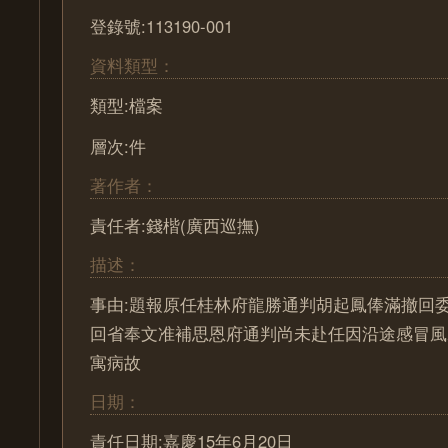
登錄號:113190-001
資料類型：
類型:檔案
層次:件
著作者：
責任者:錢楷(廣西巡撫)
描述：
事由:題報原任桂林府龍勝通判胡起鳳俸滿撤回
回省奉文准補思恩府通判尚未赴任因沿途感冒風
寓病故
日期：
責任日期:嘉慶15年6月20日