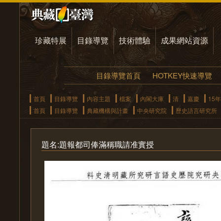
珍藏特展
目錄導覽
技術體驗
成果網站資源
目錄導覽首頁
HOTKEY快速導覽
首頁
目錄導覽
內容主題
檔案
內閣大庫
清
嘉慶
15年
首頁
目錄導覽
典藏機構與計畫
中央研究院
歷史語言研究所
題名:題報都司俸滿稱職請准實授