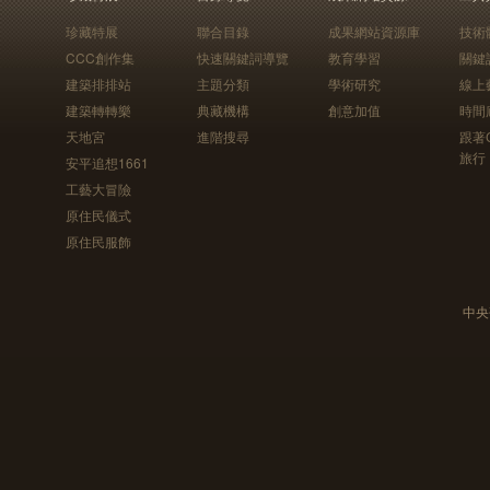
珍藏特展
聯合目錄
成果網站資源庫
技術
CCC創作集
快速關鍵詞導覽
教育學習
關鍵
建築排排站
主題分類
學術研究
線上
建築轉轉樂
典藏機構
創意加值
時間
天地宮
進階搜尋
跟著
旅行
安平追想1661
工藝大冒險
原住民儀式
原住民服飾
中央