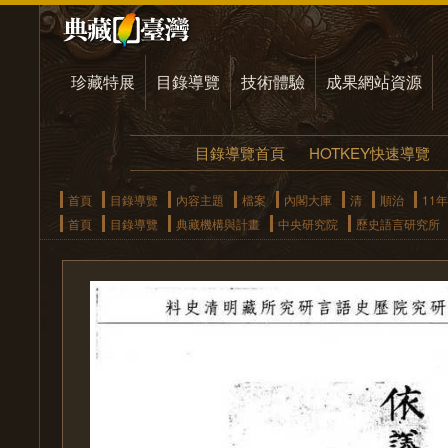
珍藏特展
目錄導覽
技術體驗
成果網站資源
目錄導覽首頁
HOTKEY快速導覽
首頁
目錄導覽
內容主題
檔案
內閣大庫
清
順治
11年
首頁
目錄導覽
典藏機構與計畫
中央研究院
歷史語言研究所