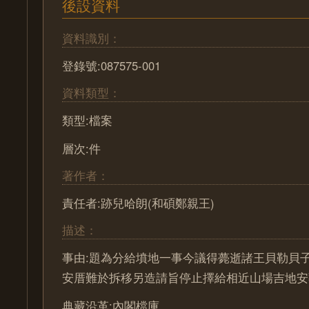
後設資料
資料識別：
登錄號:087575-001
資料類型：
類型:檔案
層次:件
著作者：
責任者:跡兒哈朗(和碩鄭親王)
描述：
事由:題為分給墳地一事今議得薨逝諸王貝勒貝
安厝難於拆移另造請旨停止擇給相近山場吉地安
典藏沿革:內閣檔庫