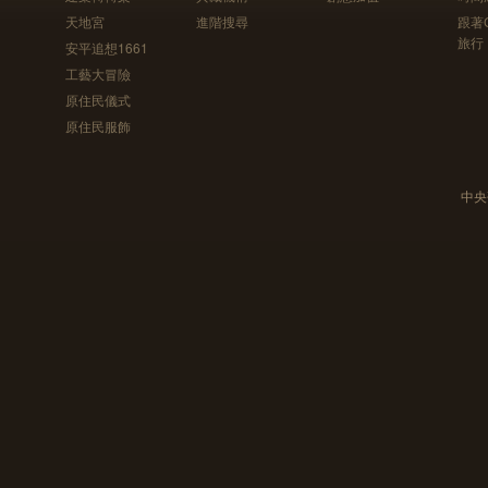
天地宮
進階搜尋
跟著
旅行
安平追想1661
工藝大冒險
原住民儀式
原住民服飾
中央