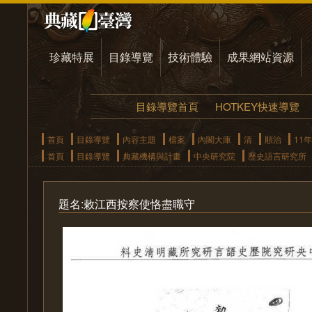
珍藏特展
目錄導覽
技術體驗
成果網站資源
目錄導覽首頁
HOTKEY快速導覽
首頁
目錄導覽
內容主題
檔案
內閣大庫
清
順治
11年
首頁
目錄導覽
典藏機構與計畫
中央研究院
歷史語言研究所
題名:敕江西按察使恪盡職守