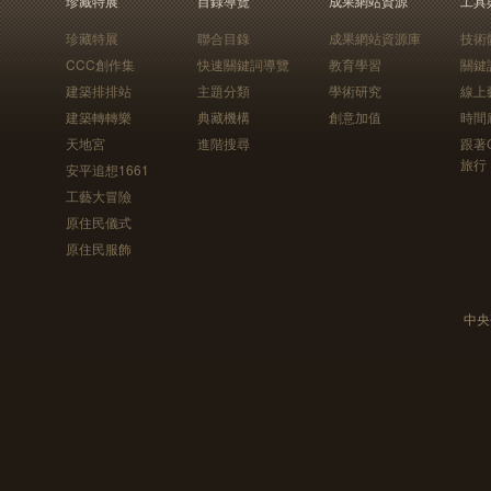
珍藏特展
目錄導覽
成果網站資源
工具
珍藏特展
聯合目錄
成果網站資源庫
技術
CCC創作集
快速關鍵詞導覽
教育學習
關鍵
建築排排站
主題分類
學術研究
線上
建築轉轉樂
典藏機構
創意加值
時間
天地宮
進階搜尋
跟著
旅行
安平追想1661
工藝大冒險
原住民儀式
原住民服飾
中央