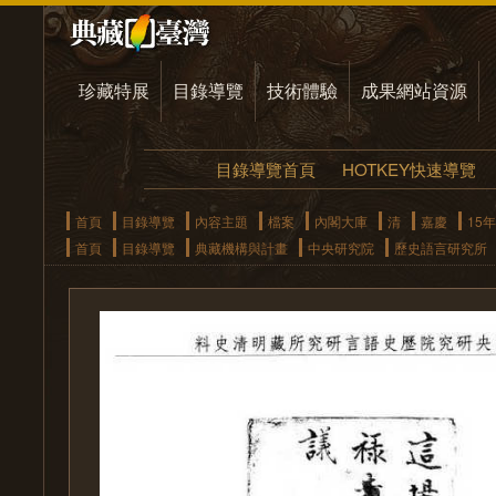
珍藏特展
目錄導覽
技術體驗
成果網站資源
目錄導覽首頁
HOTKEY快速導覽
首頁
目錄導覽
內容主題
檔案
內閣大庫
清
嘉慶
15年
首頁
目錄導覽
典藏機構與計畫
中央研究院
歷史語言研究所