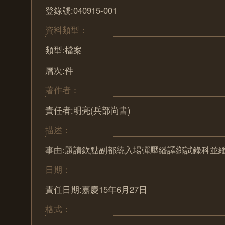
登錄號:040915-001
資料類型：
類型:檔案
層次:件
著作者：
責任者:明亮(兵部尚書)
描述：
事由:題請欽點副都統入場彈壓繙譯鄉試錄科並
日期：
責任日期:嘉慶15年6月27日
格式：