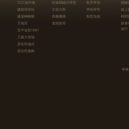
CCC創作集
快速關鍵詞導覽
教育學習
關鍵
建築排排站
主題分類
學術研究
線上
建築轉轉樂
典藏機構
創意加值
時間
天地宮
進階搜尋
跟著
旅行
安平追想1661
工藝大冒險
原住民儀式
原住民服飾
中央