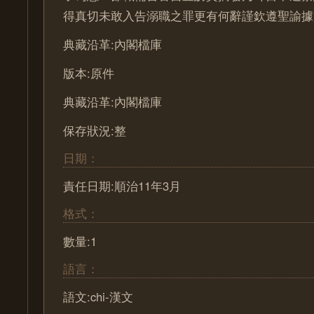
得真切未敢入告溺職之罪更有何辭謹欽遵聖諭據
典藏沿革:內閣檔庫
版本:原件
典藏沿革:內閣檔庫
保存狀況:整
日期：
責任日期:順治11年3月
格式：
數量:1
語言：
語文:chi-漢文