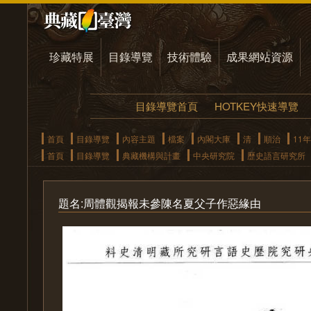
珍藏特展
目錄導覽
技術體驗
成果網站資源
目錄導覽首頁
HOTKEY快速導覽
首頁
目錄導覽
內容主題
檔案
內閣大庫
清
順治
11年
首頁
目錄導覽
典藏機構與計畫
中央研究院
歷史語言研究所
題名:周體觀揭報未參陳名夏父子作惡緣由