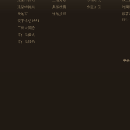
建築轉轉樂
典藏機構
創意加值
時間
天地宮
進階搜尋
跟著
旅行
安平追想1661
工藝大冒險
原住民儀式
原住民服飾
中央