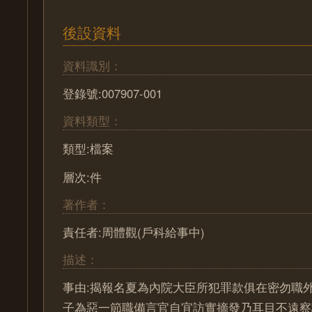
後設資料
資料識別：
登錄號:007907-001
資料類型：
類型:檔案
層次:件
著作者：
責任者:周體觀(戶科給事中)
描述：
事由:揭報名夏為內院大臣所犯罪款俱在密勿職
子為惡一節職備言官自宜訪實摘發乃耳目不遠察