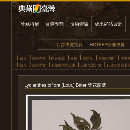
珍藏特展
目錄導覽
技術體驗
成果網站資源
目錄導覽首頁
HOTKEY快速導覽
首頁
目錄導覽
內容主題
生物
植物界
木蘭植物門
木蘭
首頁
目錄導覽
典藏機構與計畫
公開徵選計畫
行政院農業委
Lycianthes biflora (Lour.) Bitter 雙花龍葵