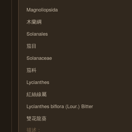
Magnoliopsida
木蘭綱
Solanales
茄目
Solanaceae
茄科
Lycianthes
紅絲線屬
Lycianthes biflora (Lour.) Bitter
雙花龍葵
描述：