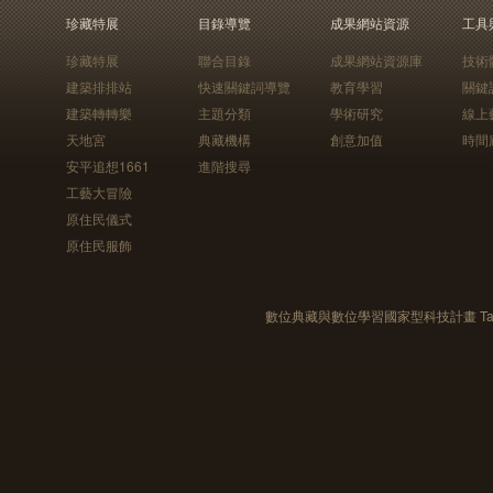
珍藏特展
目錄導覽
成果網站資源
工具
珍藏特展
聯合目錄
成果網站資源庫
技術
建築排排站
快速關鍵詞導覽
教育學習
關鍵
建築轉轉樂
主題分類
學術研究
線上
天地宮
典藏機構
創意加值
時間
安平追想1661
進階搜尋
工藝大冒險
原住民儀式
原住民服飾
數位典藏與數位學習國家型科技計畫 Taiwan e-Le