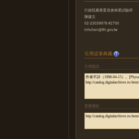
行政院農業委員會林業試驗所
陳建文
02-23039978 #2700
lrrhchen@tfri.gov.tw
引用這筆典藏
引用資訊
直接連結