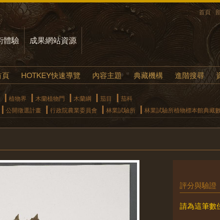
首頁
術體驗
成果網站資源
首頁
HOTKEY快速導覽
內容主題
典藏機構
進階搜尋
植物界
木蘭植物門
木蘭綱
茄目
茄科
公開徵選計畫
行政院農業委員會
林業試驗所
林業試驗所植物標本館典藏
評分與驗證
請為這筆數