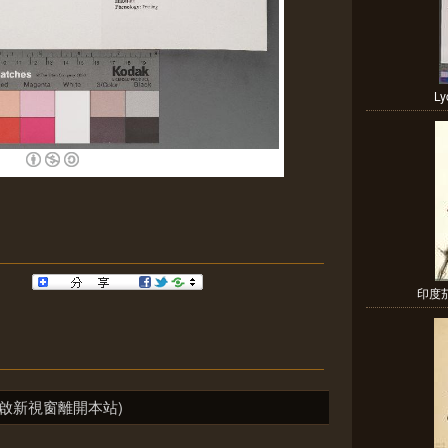
Ly
印度茄
啟新視窗離開本站)