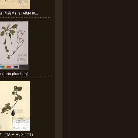
耳鉤草) （TAIM-H0...
otiana plumbagi...
 （TAIM-H004171）