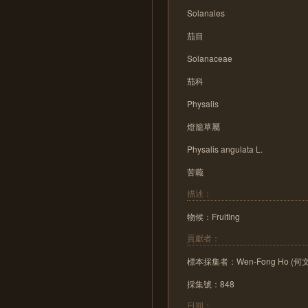
Solanales
茄目
Solanaceae
茄科
Physalis
燈籠草屬
Physalis angulata L.
苦蘵
描述：
物候：Fruiting
貢獻者：
標本採集者：Wen-Fong Ho (何
採集號：848
日期：