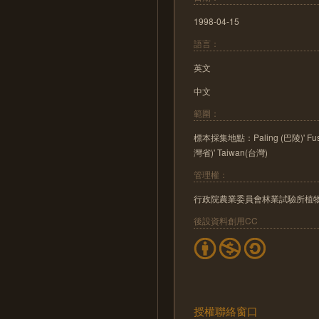
1998-04-15
語言：
英文
中文
範圍：
標本採集地點：Paling (巴陵)' Fusin
灣省)' Taiwan(台灣)
管理權：
行政院農業委員會林業試驗所植
後設資料創用CC
授權聯絡窗口