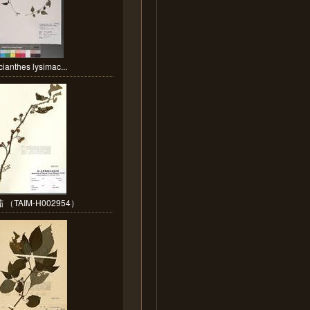
cianthes lysimac...
 （TAIM-H002954）