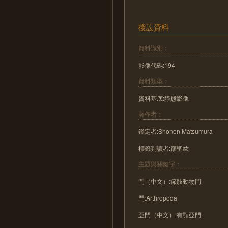
後設資料
資料識別：
影像代碼:194
資料類型：
資料基底:靜態影像
著作者：
鑑定者:Shonen Matsumura
標籤判讀者:顏聖紘
主題與關鍵字：
門（中文）:節肢動物門
門:Arthropoda
亞門（中文）:有顎亞門