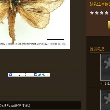
請為這筆數
推薦藏品
中文名:
啟新視窗離開本站)