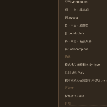
亞門:Mandibulata
綱（中文）:昆蟲綱
綱:Insecta
目（中文）:鱗翅目
目:Lepidoptera
科（中文）:枯葉蛾科
科:Lasiocampidae
描述：
模式地位:總模標本 Syntype
性別:雄性 Male
標本模式地位認證者:未標明 unsta
貢獻者：
採集者:Y. Saito
日期：