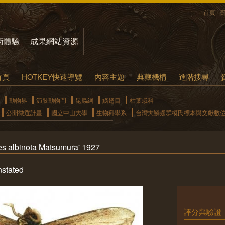
首頁
術體驗
成果網站資源
首頁
HOTKEY快速導覽
內容主題
典藏機構
進階搜尋
動物界
節肢動物門
昆蟲綱
鱗翅目
枯葉蛾科
公開徵選計畫
國立中山大學
生物科學系
台灣大鱗翅群模氏標本與文獻數
lbinota Matsumura' 1927
tated
評分與驗證