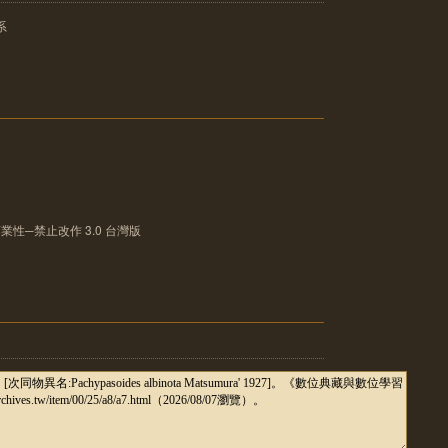
系
性─禁止改作 3.0 台灣版