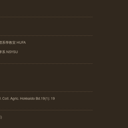
系學教室 HUFA
系 NSYSU
ll. Agric. Hokkaido Bd.19(1): 19
原)