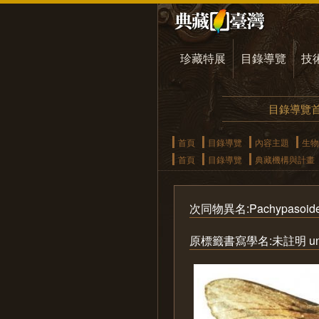
珍藏特展
目錄導覽
技
目錄導覽
首頁
目錄導覽
內容主題
生物
首頁
目錄導覽
典藏機構與計畫
次同物異名:Pachypasoides a
原標籤書寫學名:未註明 uns