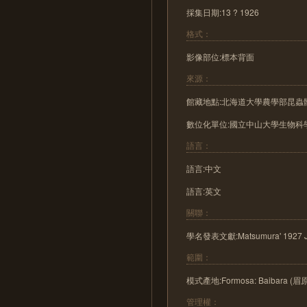
採集日期:13 ? 1926
格式：
影像部位:標本背面
來源：
館藏地點:北海道大學農學部昆蟲體
數位化單位:國立中山大學生物科學
語言：
語言:中文
語言:英文
關聯：
學名發表文獻:Matsumura' 1927 J. Co
範圍：
模式產地:Formosa: Baibara (眉
管理權：