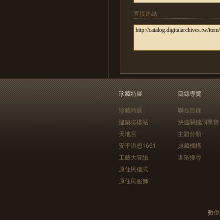
直接連結
珍藏特展
目錄導覽
珍藏特展
聯合目錄
建築排排站
快速關鍵詞導覽
天地宮
主題分類
安平追想1661
典藏機構
工藝大冒險
進階搜尋
原住民儀式
原住民服飾
數位典