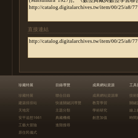
直接連結
珍藏特展
目錄導覽
成果網站資源
工具
珍藏特展
聯合目錄
成果網站資源庫
技術
建築排排站
快速關鍵詞導覽
教育學習
關鍵
天地宮
主題分類
學術研究
線上
安平追想1661
典藏機構
創意加值
時間
工藝大冒險
進階搜尋
原住民儀式