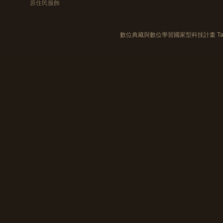
原住民服飾
數位典藏與數位學習國家型科技計畫 Taiwan e-Le