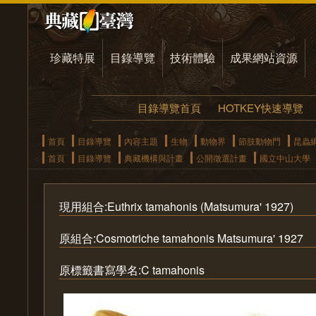
珍藏特展
目錄導覽
技術體驗
成果網站資源
目錄導覽首頁
HOTKEY快速導覽
首頁
目錄導覽
內容主題
生物
動物界
節肢動物門
昆蟲
首頁
目錄導覽
典藏機構與計畫
公開徵選計畫
國立中山大學
現用組合:Euthrix tamahonis (Matsumura' 1927)
原組合:Cosmotriche tamahonis Matsumura' 1927
原標籤書寫學名:C tamahonis