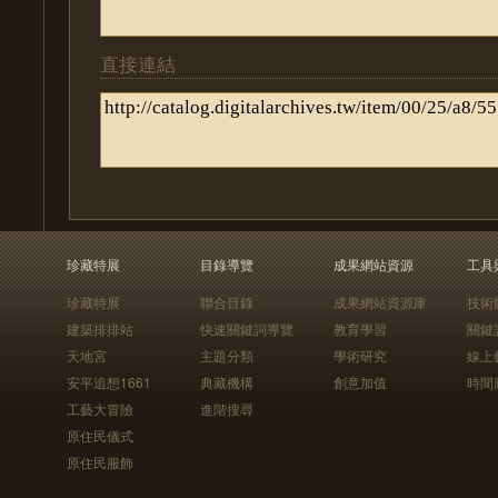
直接連結
珍藏特展
目錄導覽
成果網站資源
工具
珍藏特展
聯合目錄
成果網站資源庫
技術
建築排排站
快速關鍵詞導覽
教育學習
關鍵
天地宮
主題分類
學術研究
線上
安平追想1661
典藏機構
創意加值
時間
工藝大冒險
進階搜尋
原住民儀式
原住民服飾