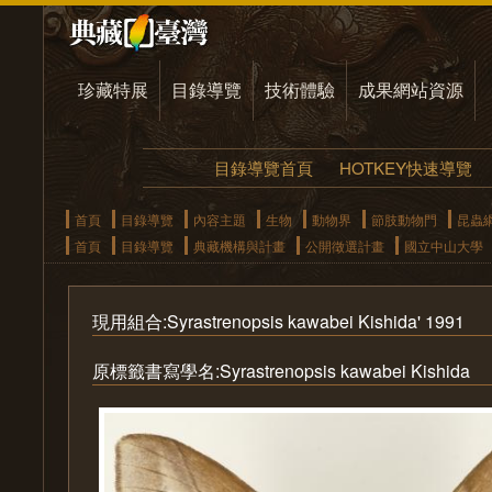
珍藏特展
目錄導覽
技術體驗
成果網站資源
目錄導覽首頁
HOTKEY快速導覽
首頁
目錄導覽
內容主題
生物
動物界
節肢動物門
昆蟲
首頁
目錄導覽
典藏機構與計畫
公開徵選計畫
國立中山大學
現用組合:Syrastrenopsis kawabei Kishida' 1991
原標籤書寫學名:Syrastrenopsis kawabei Kishida