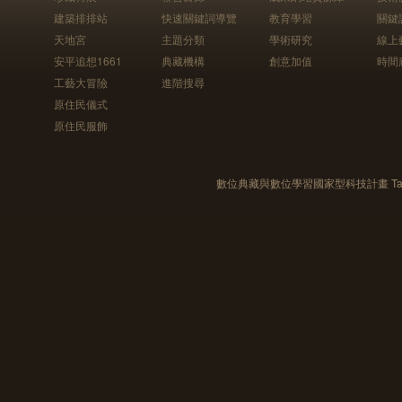
建築排排站
快速關鍵詞導覽
教育學習
關鍵
天地宮
主題分類
學術研究
線上
安平追想1661
典藏機構
創意加值
時間
工藝大冒險
進階搜尋
原住民儀式
原住民服飾
數位典藏與數位學習國家型科技計畫 Taiwan e-Le