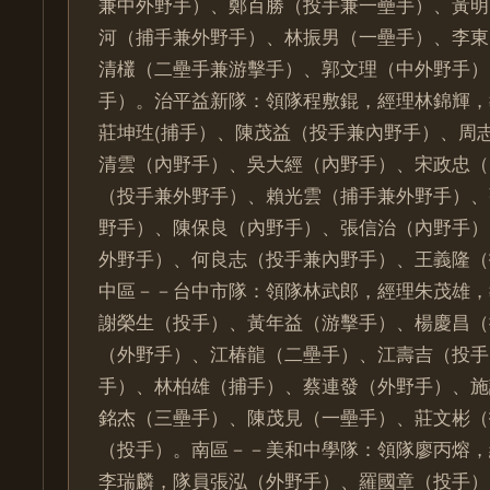
兼中外野手）、鄭百勝（投手兼一壘手）、黃明
河（捕手兼外野手）、林振男（一壘手）、李東
清欉（二壘手兼游擊手）、郭文理（中外野手）
手）。治平益新隊：領隊程敷錕，經理林錦輝，
莊坤珄(捕手）、陳茂益（投手兼內野手）、周
清雲（內野手）、吳大經（內野手）、宋政忠（
（投手兼外野手）、賴光雲（捕手兼外野手）、
野手）、陳保良（內野手）、張信治（內野手）
外野手）、何良志（投手兼內野手）、王義隆（
中區－－台中市隊：領隊林武郎，經理朱茂雄，
謝榮生（投手）、黃年益（游擊手）、楊慶昌（
（外野手）、江椿龍（二壘手）、江壽吉（投手
手）、林柏雄（捕手）、蔡連發（外野手）、施
銘杰（三壘手）、陳茂見（一壘手）、莊文彬（
（投手）。南區－－美和中學隊：領隊廖丙熔，
李瑞麟，隊員張泓（外野手）、羅國章（投手）