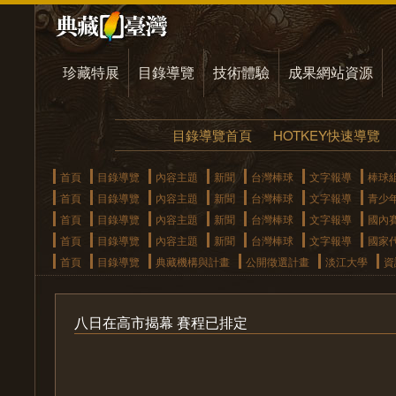
珍藏特展
目錄導覽
技術體驗
成果網站資源
目錄導覽首頁
HOTKEY快速導覽
首頁
目錄導覽
內容主題
新聞
台灣棒球
文字報導
棒球
首頁
目錄導覽
內容主題
新聞
台灣棒球
文字報導
青少
首頁
目錄導覽
內容主題
新聞
台灣棒球
文字報導
國內
首頁
目錄導覽
內容主題
新聞
台灣棒球
文字報導
國家
首頁
目錄導覽
典藏機構與計畫
公開徵選計畫
淡江大學
資
八日在高市揭幕 賽程已排定