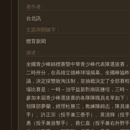
著作者：
台北訊
主題與關鍵字：
體育新聞
描述：
全國青少棒錦標賽暨中華青少棒代表隊選拔賽，
二時卅分，在高雄立德棒球場揭幕。全國棒協昨
議，決定採雙敗淘汰制，並抽籤決定了全部賽程
場比賽是：一時－治平益新對南區鹽埕，三時－
參加本屆青少棒選拔賽的各隊隊職員名單如下：
領隊邵夢蘭，經理杜勝三，教練陳錦志，隊員連
手）、許正宗（投手兼三壘手）、黃清輝（投手
勇（投手兼游擊手）、蔡仁嘉（投手兼右外野手