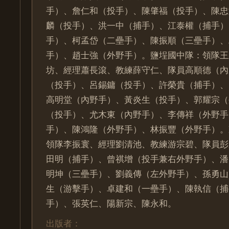
手）、詹仁和（投手）、陳肇福（投手）、陳忠
麟（投手）、洪一中（捕手）、江泰權（捕手）
手）、柯孟岱（二壘手）、陳振順（三壘手）、
手）、趙士強（外野手）。鹽埕國中隊：領隊王
坊、經理蕭長滾、教練薛守仁、隊員高順德（內
（投手）、呂錫鏞（投手）、許榮貴（捕手）、
高明堂（內野手）、黃炎生（投手）、郭耀宗（
（投手）、尤木東（內野手）、李傳祥（外野手
手）、陳鴻隆（外野手）、林振豐（外野手）。
領隊李振寰、經理劉清池、教練游宗碧、隊員彭
田明（捕手）、曾祺增（投手兼右外野手）、潘
明坤（三壘手）、劉義傳（左外野手）、孫勇山
生（游擊手）、卓建和（一壘手）、陳執信（捕
手）、張英仁、陽新宗、陳永和。
出版者：