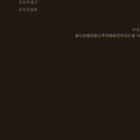
原住民儀式
原住民服飾
中央
數位典藏與數位學習國家型科技計畫 Taiwan e-Le