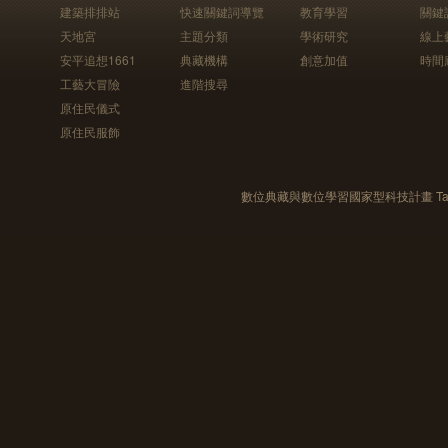
建築排排站
快速關鍵詞導覽
教育學習
關鍵
天地宮
主題分類
學術研究
線上
安平追想1661
典藏機構
創意加值
時間
工藝大冒險
進階搜尋
原住民儀式
原住民服飾
數位典藏與數位學習國家型科技計畫 Taiwan e-Le