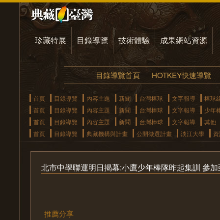
珍藏特展
目錄導覽
技術體驗
成果網站資源
目錄導覽首頁
HOTKEY快速導覽
首頁
目錄導覽
內容主題
新聞
台灣棒球
文字報導
棒球
首頁
目錄導覽
內容主題
新聞
台灣棒球
文字報導
少年
首頁
目錄導覽
內容主題
新聞
台灣棒球
文字報導
其他
首頁
目錄導覽
典藏機構與計畫
公開徵選計畫
淡江大學
資
北市中學聯運明日揭幕:小鷹少年棒隊昨起集訓 參
推薦分享