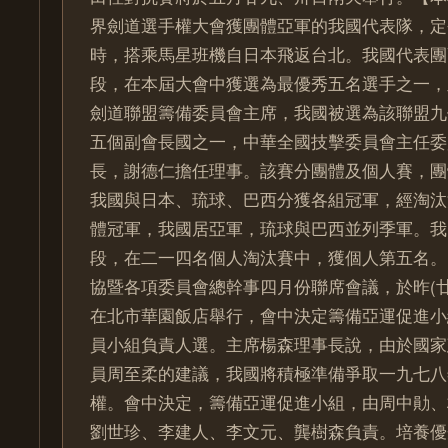
界劍道選手權大會獲團體亞軍的我國代表隊，定
時，搭乘馬星班機自日本飛返台北。我國代表團
段，在本屆大會中獲選為最優秀五名選手之一，
劍道聯盟籌備委員會主席，我國被選為該聯盟九
五個副會長國之一，中華全國技擊委員會主任委
長，謝德仁擔任理事。該賽分團體及個人賽，團
我國與日本、琉球、巴西分獲各組冠軍，經淘汰
體冠軍，我國居亞軍，琉球與巴西並列季軍。我
段，在二一四名個人淘汰賽中，獲個人第五名。
協暨各項委員會總幹事四月份聯席會議，於昨(
在北市華園飯店舉行，會中決定籌備亞運促進小
員小組負責人選。主席楊森理事長說，由於國家
員周至柔的建議，我國將積極準備爭取一九七八
權。會中決定，籌備亞運促進小組，由周中勛、
劉世珍、李建人、李文元、龔樹森負責。培養優