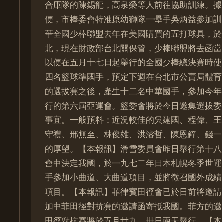
合庫隊的陳錫龍，高泉榮等人前往協助訓練。據
便，市棒委會特准原幼獅隊一壘手吳炳益參加訓
華全國少棒聯盟去年在美國購買的五打球具，於
北，現在財政部台北關保管，少棒聯盟將去函當
以便在五月十七日起舉行的全國少棒總決賽時使
四名籃球準國手，預定下週在台北市公賣局體育
的選拔賽之後，產生十二名中華國手，參加今年
行的第六屆亞運會。籃委會將於今日邀集選拔委
事宜。一般預料：近況較佳的吳建國、程偉、王
守禮、邢無至、林俊雄、洪濬哲、陳恩鐘、錢一
的厚望。【本報訊】滑雪委員會昨日舉行第十八
會中決定我國，於一九七二年日本札幌冬季世運
手參加小曲道、大曲道項目，並將徵召國外成績
項目。【本報訊】菲律賓田徑會已於日前將邀請
加中菲田徑對抗賽的邀請函寄抵我國。菲方的邀
田徑對抗賽將於五月廿九、卅日兩天舉行。【本