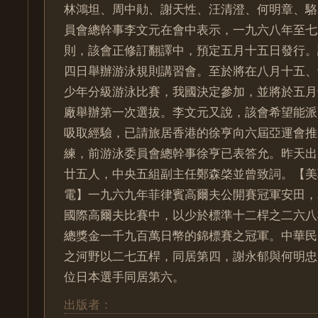
林鴻坦、周中勛、謝天性、汪清澄、何明章、駱
員會總幹事李文元在會中表示，一九六八年至七
則，該會正修訂翻譯中，預定五月十五日發行。
四日舉辦游泳規則講習會。至於將在八月十五、
少年分級游泳比賽，我國決定參加，並將於五月
廠舉辦第一次選拔。李文元又說，該會希望能派
吸取經驗，已請旅居香港的徐亨向六屆亞運會推
練，前游泳委員會總幹事徐亨已表答允。昨天出
廿五人，中央五組副主任鄭森棨並曾致詞。【美
電】一九六九年菲律賓高爾夫公開賽冠軍安田，
國際高爾夫比賽中，以少於標準十二桿之二六八
總獎金一千九百萬日幣的錦標賽之冠軍。中華民
之河野以二七五桿，同居第四，謝永郁與何明忠
位日本選手同居第六。
出版者：