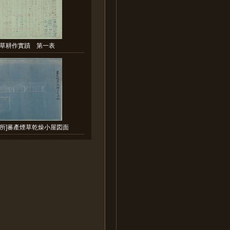
草耕作實蹟 第一表
張所]蕃產煙草乾燥小屋図面