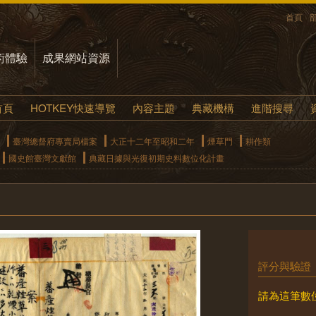
首頁
術體驗
成果網站資源
首頁
HOTKEY快速導覽
內容主題
典藏機構
進階搜尋
臺灣總督府專賣局檔案
大正十二年至昭和二年
煙草門
耕作類
國史館臺灣文獻館
典藏日據與光復初期史料數位化計畫
評分與驗證
請為這筆數