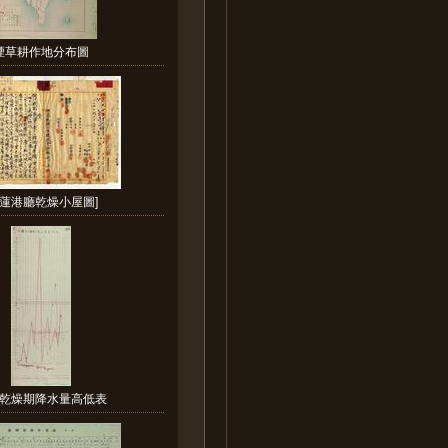
煙草耕作地分布圖
花蓮港廳乾燥小屋圖]
乾燥期降水量高低表