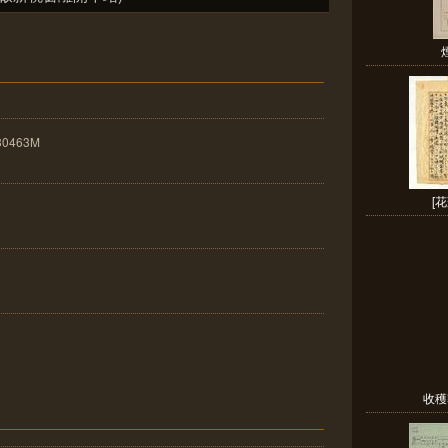
30463M
[
收穫