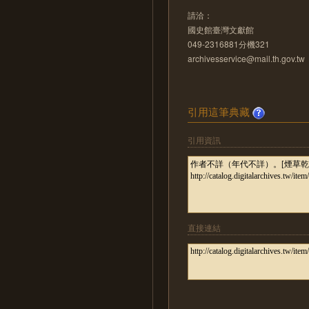
請洽：
國史館臺灣文獻館
049-2316881分機321
archivesservice@mail.th.gov.tw
引用這筆典藏
引用資訊
直接連結