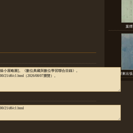
葉煙
[屏東出