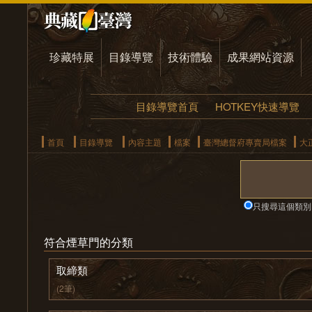
珍藏特展
目錄導覽
技術體驗
成果網站資源
目錄導覽首頁
HOTKEY快速導覽
首頁
目錄導覽
內容主題
檔案
臺灣總督府專賣局檔案
大
只搜尋這個類別
符合煙草門的分類
取締類
(2筆)