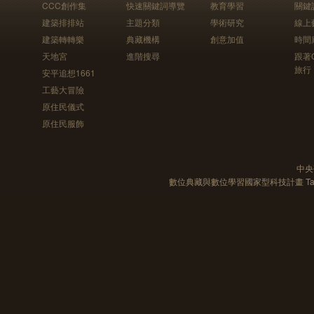
CCC創作集
快速關鍵詞導覽
教育學習
關鍵
建築排排站
主題分類
學術研究
線上
建築轉轉樂
典藏機構
創意加值
時間
天地宮
進階搜尋
跟著
旅行
安平追想1661
工藝大冒險
原住民儀式
原住民服飾
中央
數位典藏與數位學習國家型科技計畫 Taiwan e-Le