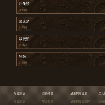
耕作類
(65筆)
製造類
(49筆)
販賣類
(135筆)
雜類
(11筆)
珍藏特展
目錄導覽
成果網站資源
工具
珍藏特展
聯合目錄
成果網站資源庫
技術