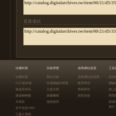
直接連結
珍藏特展
目錄導覽
成果網站資源
工具
珍藏特展
聯合目錄
成果網站資源庫
技術
CCC創作集
快速關鍵詞導覽
教育學習
關鍵
建築排排站
主題分類
學術研究
線上
建築轉轉樂
典藏機構
創意加值
時間
天地宮
進階搜尋
跟著
旅行
安平追想1661
工藝大冒險