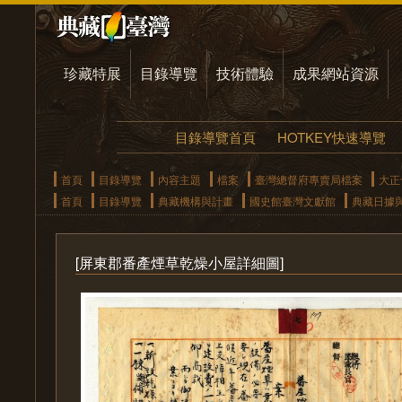
珍藏特展
目錄導覽
技術體驗
成果網站資源
目錄導覽首頁
HOTKEY快速導覽
首頁
目錄導覽
內容主題
檔案
臺灣總督府專賣局檔案
大正
首頁
目錄導覽
典藏機構與計畫
國史館臺灣文獻館
典藏日據
[屏東郡番產煙草乾燥小屋詳細圖]