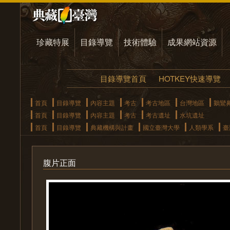
珍藏特展
目錄導覽
技術體驗
成果網站資源
目錄導覽首頁
HOTKEY快速導覽
首頁
目錄導覽
內容主題
考古
考古地區
台灣地區
鵝鸞
首頁
目錄導覽
內容主題
考古
考古遺址
水坑遺址
首頁
目錄導覽
典藏機構與計畫
國立臺灣大學
人類學系
臺
腹片正面