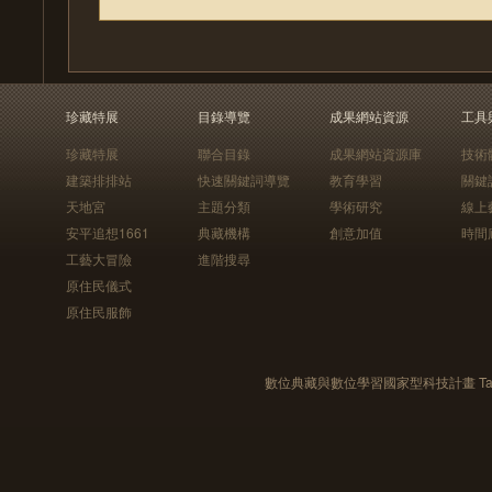
珍藏特展
目錄導覽
成果網站資源
工具
珍藏特展
聯合目錄
成果網站資源庫
技術
建築排排站
快速關鍵詞導覽
教育學習
關鍵
天地宮
主題分類
學術研究
線上
安平追想1661
典藏機構
創意加值
時間
工藝大冒險
進階搜尋
原住民儀式
原住民服飾
數位典藏與數位學習國家型科技計畫 Taiwan e-Le