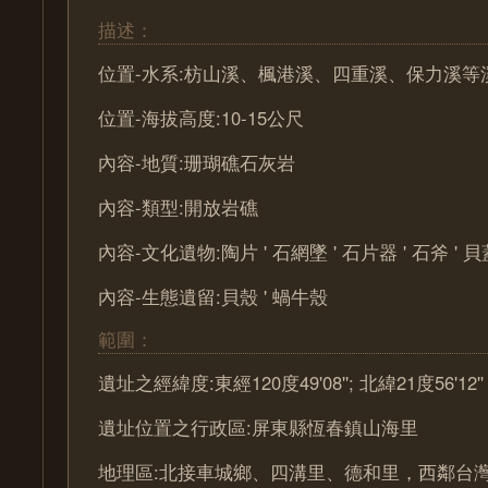
描述：
位置-水系:枋山溪、楓港溪、四重溪、保力溪等
位置-海拔高度:10-15公尺
內容-地質:珊瑚礁石灰岩
內容-類型:開放岩礁
內容-文化遺物:陶片 ' 石網墜 ' 石片器 ' 石斧 ' 貝
內容-生態遺留:貝殼 ' 蝸牛殼
範圍：
遺址之經緯度:東經120度49'08''; 北緯21度56'12''
遺址位置之行政區:屏東縣恆春鎮山海里
地理區:北接車城鄉、四溝里、德和里，西鄰台