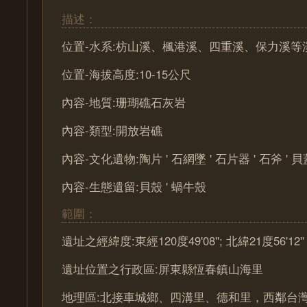
描述：
位置-水系:枋山溪、楓港溪、四重溪、保力溪等
位置-海拔高度:10-15公尺
內容-地質:珊瑚礁石灰岩
內容-類型:開放岩礁
內容-文化遺物:陶片 ' 石網墜 ' 石片器 ' 石斧 ' 貝
內容-生態遺留:貝殼 ' 蝸牛殼
範圍：
遺址之經緯度:東經120度49'08''; 北緯21度56'12''
遺址位置之行政區:屏東縣恆春鎮山海里
地理區:北接車城鄉、四溝里、德和里，西鄰台