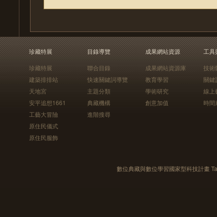
珍藏特展
目錄導覽
成果網站資源
工具
珍藏特展
聯合目錄
成果網站資源庫
技術
建築排排站
快速關鍵詞導覽
教育學習
關鍵
天地宮
主題分類
學術研究
線上
安平追想1661
典藏機構
創意加值
時間
工藝大冒險
進階搜尋
原住民儀式
原住民服飾
數位典藏與數位學習國家型科技計畫 Taiwan e-Le