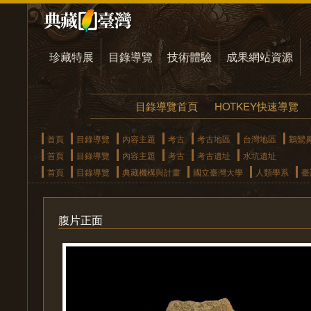
珍藏特展
目錄導覽
技術體驗
成果網站資源
目錄導覽首頁
HOTKEY快速導覽
首頁
目錄導覽
內容主題
考古
考古地區
台灣地區
鵝鸞
首頁
目錄導覽
內容主題
考古
考古遺址
水坑遺址
首頁
目錄導覽
典藏機構與計畫
國立臺灣大學
人類學系
臺
腹片正面