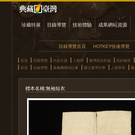
珍藏特展
目錄導覽
技術體驗
成果網站資源
目錄導覽首頁
HOTKEY快速導覽
首頁
目錄導覽
內容主題
人類學
臺灣原住民族
高砂族群
首頁
目錄導覽
典藏機構與計畫
國立臺灣大學
人類學系
臺
標本名稱:無袖短衣