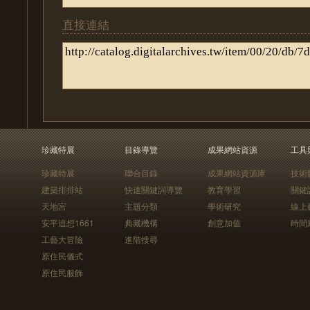
直接連結
珍藏特展
目錄導覽
成果網站資源
工具
珍藏特展
聯合目錄
成果網站資源庫
技術
建築排排站
快速關鍵詞導覽
教育學習
關鍵
天地宮
主題分類
學術研究
線上
安平追想1661
典藏機構
創意加值
時間
工藝大冒險
進階搜尋
原住民儀式
原住民服飾