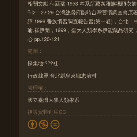
相關文獻:何廷瑞 1953 本系所藏泰雅族獵頭
刊2：22-29 台灣總督府臨時台灣舊慣調查會原著
譯 1996 番族慣習調查報告書(第一卷)，台北
瑜.崔伊蘭，1999，臺大人類學系伊能藏品研
心 pp.120-121
範圍：
採集地:???社
行政隸屬:台北縣烏來鄉忠治村
管理權：
國立臺灣大學人類學系
後設資料創用CC