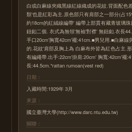
白或白麻線夾織黑線紅線織成的花紋.背面配色
類'也是紅彩為主.原色部只有肩部之一部分(占15
約18cm的紅絨線編帶' 編帶上部貫有藏青玻璃
鈕釦二個. 衣式為無領'無袖'對襟' 無鈕釦.衣長44.5
手口20cm'胸寬42cm'襬:41cm.■男兒用.■白
的.花紋'肩部及胸上為 白麻布外皆為紅色占主.
有編繩帶.出手:22cm'掛肩:20cm' 胸寬:42cm'襬:4
長:44.5cm.*rattan rumoan(vest red)
日期：
入藏時間:1929年 3月
來源：
國立臺灣大學(http://www.darc.ntu.edu.tw)
關聯：