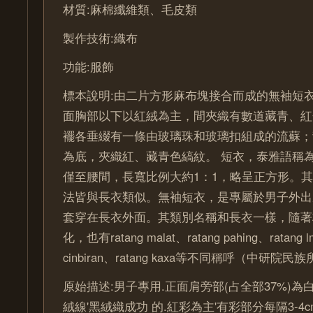
材質:麻棉纖維類、毛皮類
製作技術:織布
功能:服飾
標本說明:由二片方形麻布塊接合而成的無袖短
面胸部以下以紅絨為主，間夾織有數道藏青、紅
襬各垂綴有一條由玻璃珠和玻璃扣組成的流蘇；
為底，夾織紅、藏青色縞紋。 短衣，泰雅語稱為『
僅至腰間，長寬比例大約1：1，略呈正方形。
法皆與長衣類似。無袖短衣，是專屬於男子外出
套穿在長衣外面。其類別名稱和長衣一樣，隨著
化，也有ratang malat、ratang pahing、ratang 
cinbiran、ratang kaxa等不同稱呼（中研院民族
原始描述:男子專用.正面肩旁部(占全部37%)
絨線'黑絨織成功 的.紅彩為主'有彩部分每隔3-4