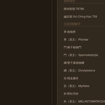
資料識別：
標本館號:78788
編目號:Yui-Ching Kao 759
主題與關鍵字：
界:植物界
界（英文）:Plantae
門:種子植物門
門（英文）:Spermatophyta
綱:雙子葉植物綱
綱（英文）:Dicotyledons
目:桃金孃目
目（英文）:Myrtales
科:野牡丹科
科（英文）:MELASTOMATACEA