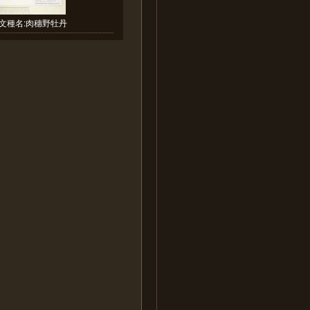
文種名:肉穗野牡丹