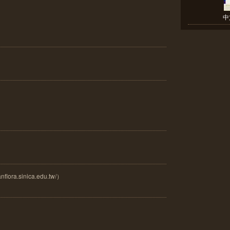
中
ora.sinica.edu.tw/）