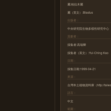
屬:柏拉木屬
屬（英文）:Blastus
出版者：
中央研究院生物多樣性研究中心
貢獻者：
採集者:高瑞卿
採集者（英文）:Yui-Ching Kao
日期：
採集日期:1999-04-21
來源：
台灣本土植物資料庫（http://taiwanfl
語言：
中文
範圍：