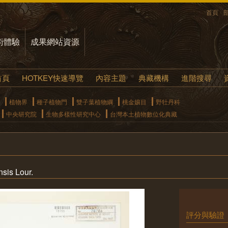
首頁
術體驗
成果網站資源
首頁
HOTKEY快速導覽
內容主題
典藏機構
進階搜尋
植物界
種子植物門
雙子葉植物綱
桃金孃目
野牡丹科
中央研究院
生物多樣性研究中心
台灣本土植物數位化典藏
sis Lour.
評分與驗證