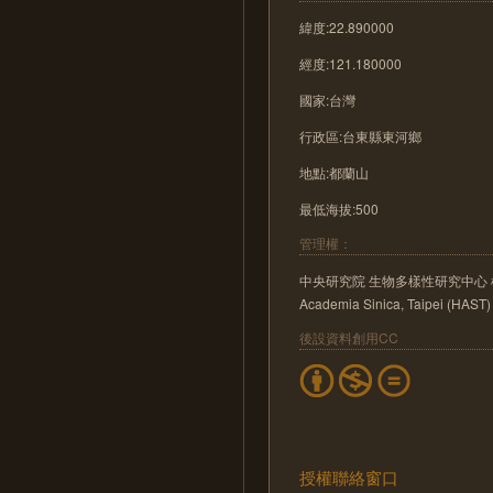
緯度:22.890000
經度:121.180000
國家:台灣
行政區:台東縣東河鄉
地點:都蘭山
最低海拔:500
管理權：
中央研究院 生物多樣性研究中心 植物標本館 He
Academia Sinica, Taipei (HAST)
後設資料創用CC
授權聯絡窗口