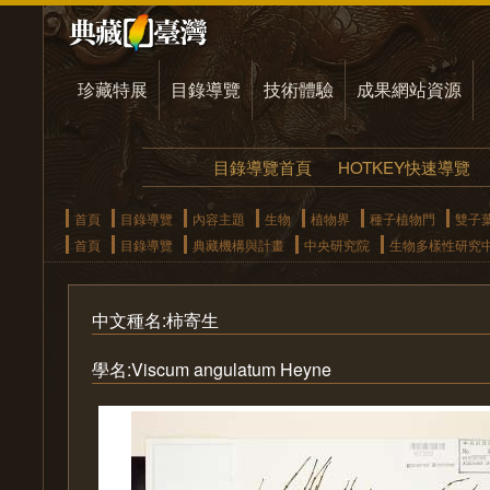
珍藏特展
目錄導覽
技術體驗
成果網站資源
目錄導覽首頁
HOTKEY快速導覽
首頁
目錄導覽
內容主題
生物
植物界
種子植物門
雙子
首頁
目錄導覽
典藏機構與計畫
中央研究院
生物多樣性研究
中文種名:柿寄生
學名:Viscum angulatum Heyne