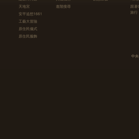
天地宮
進階搜尋
跟著
旅行
安平追想1661
工藝大冒險
原住民儀式
原住民服飾
中央