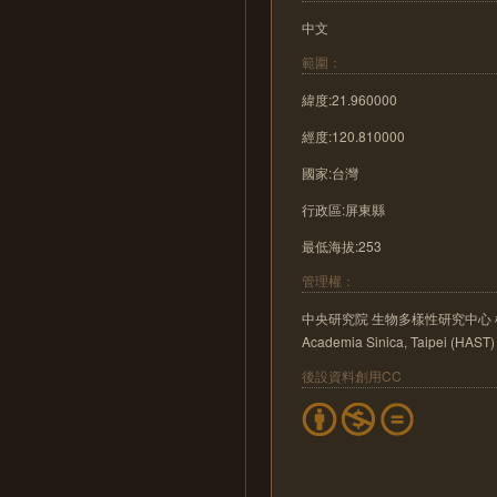
中文
範圍：
緯度:21.960000
經度:120.810000
國家:台灣
行政區:屏東縣
最低海拔:253
管理權：
中央研究院 生物多樣性研究中心 植物標本館 He
Academia Sinica, Taipei (HAST)
後設資料創用CC