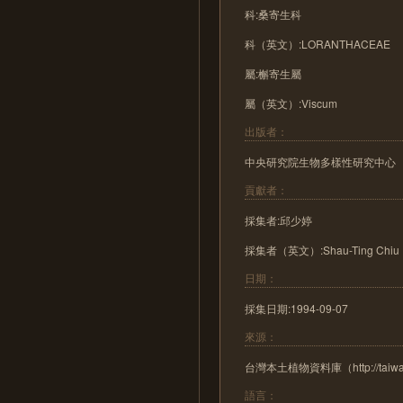
科:桑寄生科
科（英文）:LORANTHACEAE
屬:槲寄生屬
屬（英文）:Viscum
出版者：
中央研究院生物多樣性研究中心
貢獻者：
採集者:邱少婷
採集者（英文）:Shau-Ting Chiu
日期：
採集日期:1994-09-07
來源：
台灣本土植物資料庫（http://taiwanfl
語言：