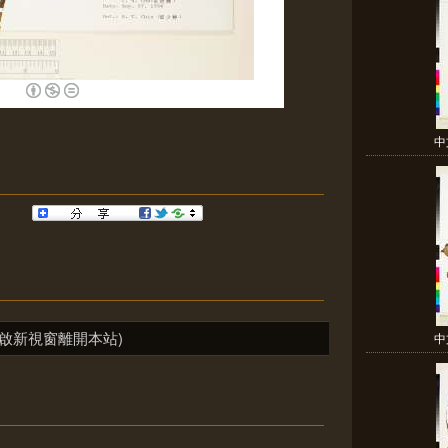
中
啟新視窗離開本站)
中