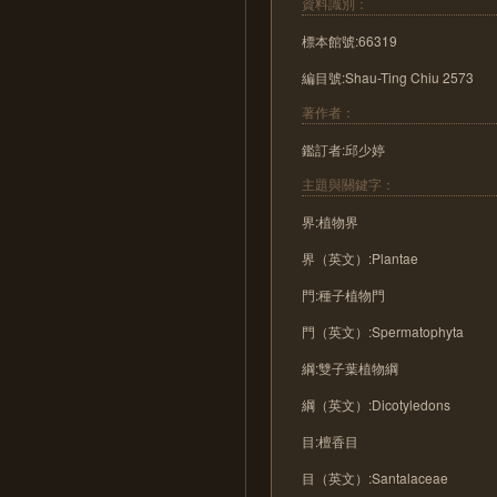
資料識別：
標本館號:66319
編目號:Shau-Ting Chiu 2573
著作者：
鑑訂者:邱少婷
主題與關鍵字：
界:植物界
界（英文）:Plantae
門:種子植物門
門（英文）:Spermatophyta
綱:雙子葉植物綱
綱（英文）:Dicotyledons
目:檀香目
目（英文）:Santalaceae