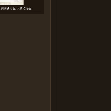
:椆樹桑寄生(大葉榿寄生)