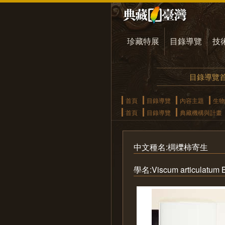
珍藏特展
目錄導覽
技
目錄導覽
首頁
目錄導覽
內容主題
生物
首頁
目錄導覽
典藏機構與計畫
中文種名:椆櫟柿寄生
學名:Viscum articulatum 