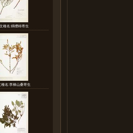
文種名:椆櫟柿寄生
文種名:李棟山桑寄生