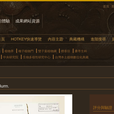
首頁
術體驗
成果網站資源
首頁
HOTKEY快速導覽
內容主題
典藏機構
進階搜尋
植物界
種子植物門
雙子葉植物綱
檀香目
桑寄生科
中央研究院
生物多樣性研究中心
台灣本土植物數位化典藏
Burm.
評分與驗證