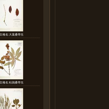
文種名:大葉桑寄生
文種名:杜鵑桑寄生