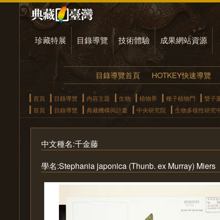
珍藏特展
目錄導覽
技術體驗
成果網站資源
目錄導覽首頁
HOTKEY快速導覽
首頁
目錄導覽
內容主題
生物
植物界
種子植物門
雙子
首頁
目錄導覽
典藏機構與計畫
中央研究院
生物多樣性研究
中文種名:千金藤
學名:Stephania japonica (Thunb. ex Murray) Miers