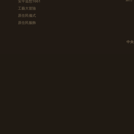
安平追想1661
工藝大冒險
原住民儀式
原住民服飾
中央