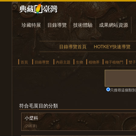
珍藏特展
目錄導覽
技術體驗
成果網站資源
目錄導覽首頁
HOTKEY快速導覽
首頁
目錄導覽
內容主題
生物
植物界
種子植物門
雙子
只搜尋這個類別
符合毛茛目的分類
小檗科
(206筆)