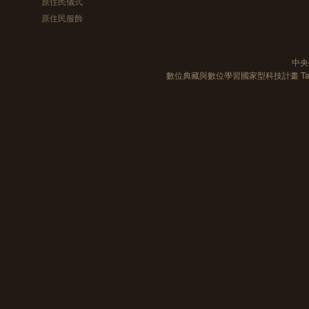
原住民儀式
原住民服飾
中央
數位典藏與數位學習國家型科技計畫 Taiwan e-Le