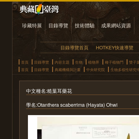
珍藏特展
目錄導覽
技術體驗
成果網站資源
目錄導覽首頁
HOTKEY快速導覽
首頁
目錄導覽
內容主題
生物
植物界
種子植物門
雙子
首頁
目錄導覽
典藏機構與計畫
中央研究院
生物多樣性研究
中文種名:糙葉耳藥花
學名:Otanthera scaberrima (Hayata) Ohwi