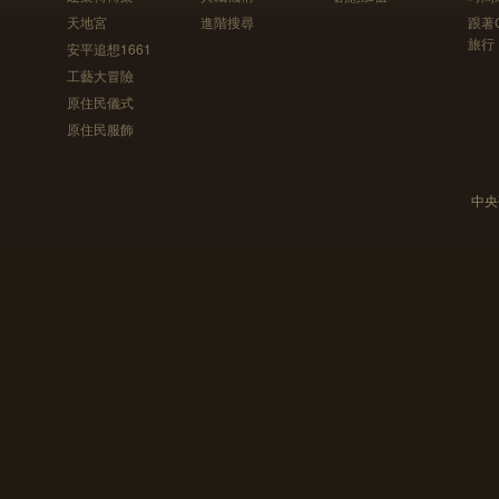
天地宮
進階搜尋
跟著
旅行
安平追想1661
工藝大冒險
原住民儀式
原住民服飾
中央