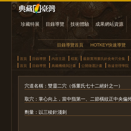
珍藏特展
目錄導覽
技術體驗
成果網站資源
目錄導覽首頁
HOTKEY快速導覽
首頁
目錄導覽
內容主題
檔案
最新實用董氏針灸奇穴全集
首頁
目錄導覽
典藏機構與計畫
公開徵選計畫
致遠管理學院
穴道名稱：雙靈二穴（係董氏七十二絕針之一）
取穴：掌心向上，當中指第一、二節橫紋正中央偏
劑量：以三稜針淺刺