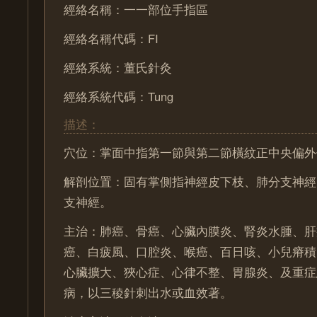
經絡名稱：一一部位手指區
經絡名稱代碼：FI
經絡系統：董氏針灸
經絡系統代碼：Tung
描述：
穴位：掌面中指第一節與第二節橫紋正中央偏外
解剖位置：固有掌側指神經皮下枝、肺分支神經
支神經。
主治：肺癌、骨癌、心臟內膜炎、腎炎水腫、肝
癌、白疲風、口腔炎、喉癌、百日咳、小兒瘠積
心臟擴大、狹心症、心律不整、胃腺炎、及重症
病，以三稜針刺出水或血效著。