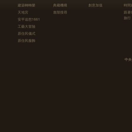
建築轉轉樂
典藏機構
創意加值
時間
天地宮
進階搜尋
跟著
旅行
安平追想1661
工藝大冒險
原住民儀式
原住民服飾
中央