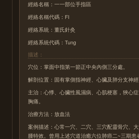
經絡名稱：一一部位手指區
經絡名稱代碼：FI
經絡系統：董氏針灸
經絡系統代碼：Tung
描述：
穴位：掌面中指第一節正中央內側三分處。
解剖位置：固有掌側指神經、心臟及肺分支神經
主治：心悸、心臟性風濕病、心肌梗塞，狹心症
胸痛。
治療方法：放血法
案例描述：心常一穴、二穴、三穴配靈骨穴、大
腫特效。曾用上述穴道治癒六位肺癌二~三期患