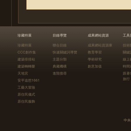
珍藏特展
目錄導覽
成果網站資源
工具
珍藏特展
聯合目錄
成果網站資源庫
技術
CCC創作集
快速關鍵詞導覽
教育學習
關鍵
建築排排站
主題分類
學術研究
線上
建築轉轉樂
典藏機構
創意加值
時間
天地宮
進階搜尋
跟著
旅行
安平追想1661
工藝大冒險
原住民儀式
原住民服飾
中央