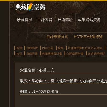
珍藏特展
目錄導覽
技術體驗
成果網站資源
目錄導覽首頁
HOTKEY快速導覽
首頁
目錄導覽
內容主題
檔案
最新實用董氏針灸奇穴全集
首頁
目錄導覽
典藏機構與計畫
公開徵選計畫
致遠管理學院
穴道名稱：心常二穴
取穴：掌心向上，當中指第一節正中央內側三分處
劑量：以三稜針刺出血。