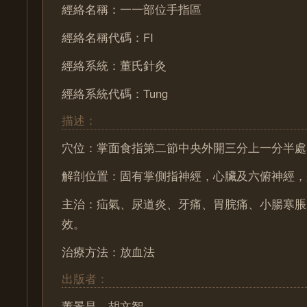
經絡名稱：一一部位手指區
經絡名稱代碼：FI
經絡系統：董氏針灸
經絡系統代碼：Tung
描述：
穴位：掌面食指第二節中央外開三分上一分半處
解剖位置：固有掌側指神經，心臟及六俯神經，
主治：疝氣、尿道炎、牙痛、胃脘痛、小腸寒脹
效。
治療方法：放血法
出版者：
董景昌、胡文智