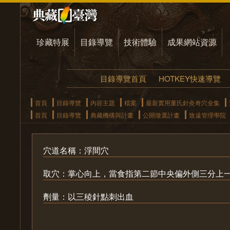
珍藏特展
目錄導覽
技術體驗
成果網站資源
目錄導覽首頁
HOTKEY快速導覽
首頁
目錄導覽
內容主題
檔案
最新實用董氏針灸奇穴全集
首頁
目錄導覽
典藏機構與計畫
公開徵選計畫
致遠管理學院
穴道名稱：浮間穴
取穴：掌心向上，當食指第二節中央偏外側三分上
劑量：以三稜針點刺出血