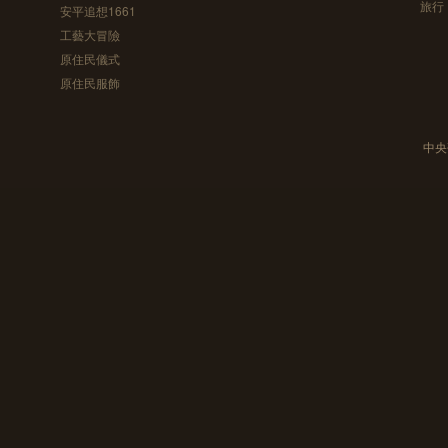
旅行
安平追想1661
工藝大冒險
原住民儀式
原住民服飾
中央