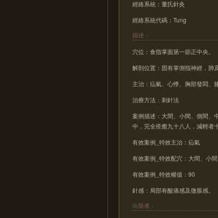
經絡系統：董氏針灸
經絡系統代碼：Tung
描述：
穴位：食指掌面第一節正中央。
解剖位置：固有掌側指神經，肺
主治：疝氣、心悸、胸部發悶、
治療方法：刺針法
案例描述：大間、小間、側間、
中，完全痊癒九十八人，減輕者
有效案例_特效主治：疝氣
有效案例_特效配穴：大間、小
有效案例_特效權值：90
針感：局部有酸痛感及微脹感。
出版者：