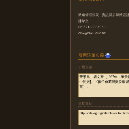
致遠管理學院 - 資訊與多媒體設
陳擎文
06-5718888#359
ccw@dwu.eud.tw
引用這筆典藏
引用資訊
直接連結