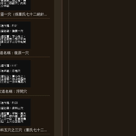
靈一穴（係董氏七十二絕針...
道名稱：復原一穴
穴道名稱：浮間穴
科五穴之三穴（董氏七十二...