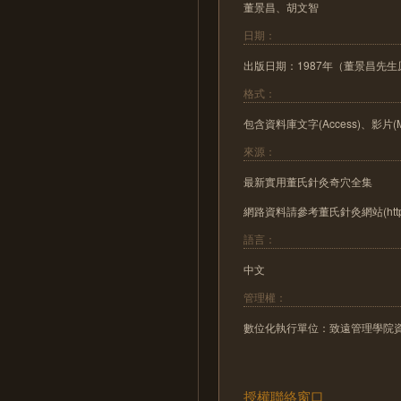
董景昌、胡文智
日期：
出版日期：1987年（董景昌先生
格式：
包含資料庫文字(Access)、影片(M
來源：
最新實用董氏針灸奇穴全集
網路資料請參考董氏針灸網站(http://21
語言：
中文
管理權：
數位化執行單位：致遠管理學院
授權聯絡窗口