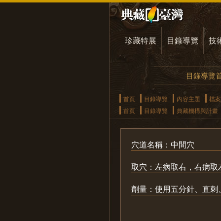
珍藏特展
目錄導覽
技
目錄導覽
首頁
目錄導覽
內容主題
檔案
首頁
目錄導覽
典藏機構與計畫
穴道名稱：中間穴
取穴：左病取右，右病取
劑量：使用五分針、直刺