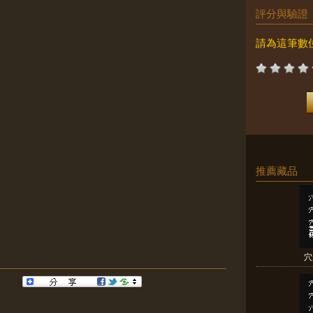
評分與驗證
請為這筆數
推薦藏品
穴