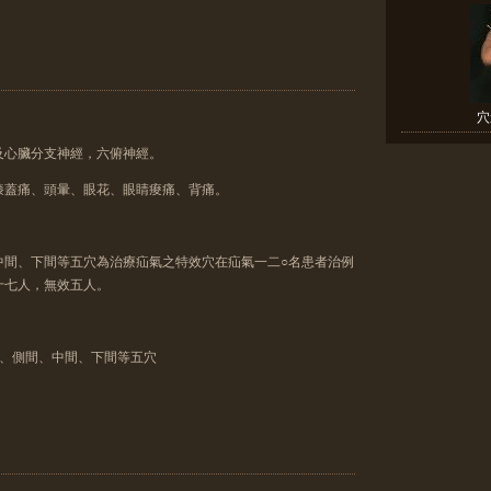
穴
及心臟分支神經，六俯神經。
膝蓋痛、頭暈、眼花、眼睛痠痛、背痛。
中間、下間等五穴為治療疝氣之特效穴在疝氣一二○名患者治例
十七人，無效五人。
間、側間、中間、下間等五穴