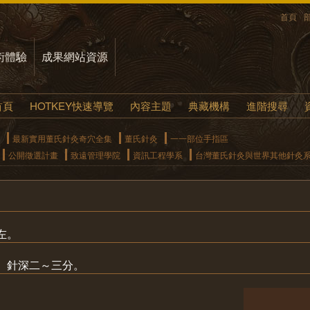
首頁
術體驗
成果網站資源
首頁
HOTKEY快速導覽
內容主題
典藏機構
進階搜尋
最新實用董氏針灸奇穴全集
董氏針灸
一一部位手指區
公開徵選計畫
致遠管理學院
資訊工程學系
台灣董氏針灸與世界其他針灸
左。
、針深二～三分。