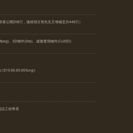
原著公開208穴，後經胡文智先生又增補至共446穴）
peg)、3D物件(3ds)、虛擬實境物件(Cult3D)
0.60.65.65/tung/)
資訊工程學系