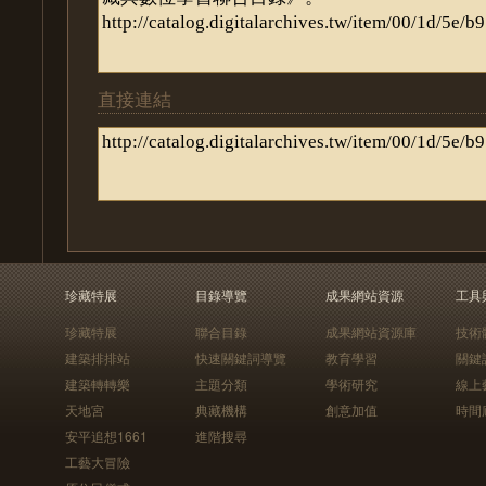
直接連結
珍藏特展
目錄導覽
成果網站資源
工具
珍藏特展
聯合目錄
成果網站資源庫
技術
建築排排站
快速關鍵詞導覽
教育學習
關鍵
建築轉轉樂
主題分類
學術研究
線上
天地宮
典藏機構
創意加值
時間
安平追想1661
進階搜尋
工藝大冒險