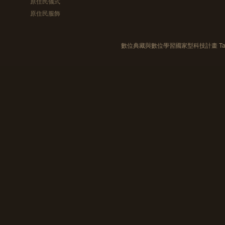
原住民儀式
原住民服飾
數位典藏與數位學習國家型科技計畫 Taiwan e-Le