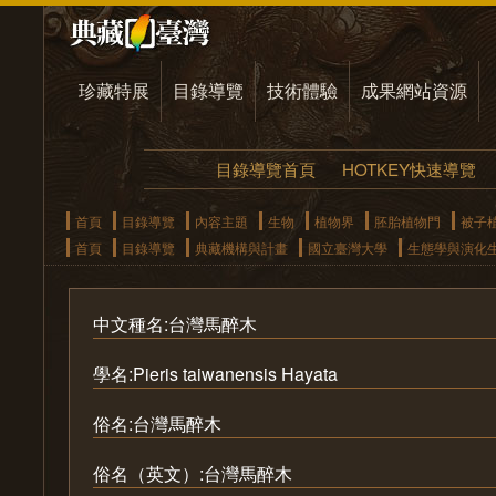
珍藏特展
目錄導覽
技術體驗
成果網站資源
目錄導覽首頁
HOTKEY快速導覽
首頁
目錄導覽
內容主題
生物
植物界
胚胎植物門
被子
首頁
目錄導覽
典藏機構與計畫
國立臺灣大學
生態學與演化
中文種名:台灣馬醉木
學名:Pieris taiwanensis Hayata
俗名:台灣馬醉木
俗名（英文）:台灣馬醉木