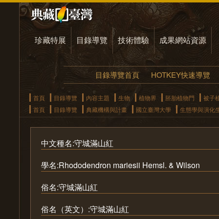
珍藏特展
目錄導覽
技術體驗
成果網站資源
目錄導覽首頁
HOTKEY快速導覽
首頁
目錄導覽
內容主題
生物
植物界
胚胎植物門
被子
首頁
目錄導覽
典藏機構與計畫
國立臺灣大學
生態學與演化
中文種名:守城滿山紅
學名:Rhododendron mariesii Hemsl. & Wilson
俗名:守城滿山紅
俗名（英文）:守城滿山紅