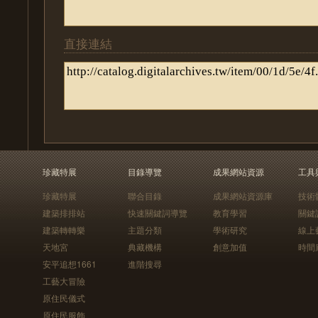
直接連結
珍藏特展
目錄導覽
成果網站資源
工具
珍藏特展
聯合目錄
成果網站資源庫
技術
建築排排站
快速關鍵詞導覽
教育學習
關鍵
建築轉轉樂
主題分類
學術研究
線上
天地宮
典藏機構
創意加值
時間
安平追想1661
進階搜尋
工藝大冒險
原住民儀式
原住民服飾