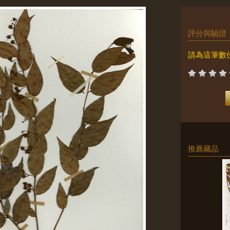
評分與驗證
請為這筆數
推薦藏品