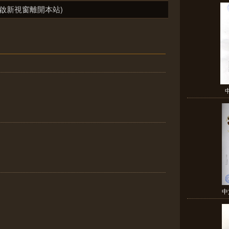
啟新視窗離開本站)
中