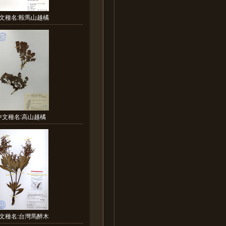
文種名:鞍馬山越橘
中文種名:高山越橘
文種名:台灣馬醉木