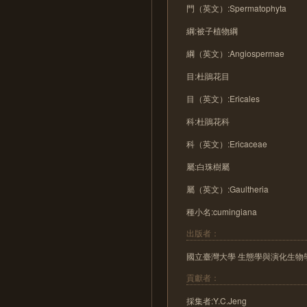
門（英文）:Spermatophyta
綱:被子植物綱
綱（英文）:Angiospermae
目:杜鵑花目
目（英文）:Ericales
科:杜鵑花科
科（英文）:Ericaceae
屬:白珠樹屬
屬（英文）:Gaultheria
種小名:cumingiana
出版者：
國立臺灣大學 生態學與演化生物
貢獻者：
採集者:Y.C.Jeng