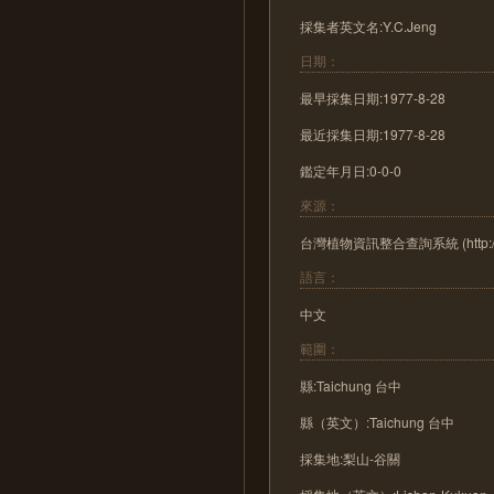
採集者英文名:Y.C.Jeng
日期：
最早採集日期:1977-8-28
最近採集日期:1977-8-28
鑑定年月日:0-0-0
來源：
台灣植物資訊整合查詢系統 (http://tai2
語言：
中文
範圍：
縣:Taichung 台中
縣（英文）:Taichung 台中
採集地:梨山-谷關