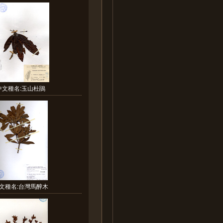
中文種名:玉山杜鵑
文種名:台灣馬醉木