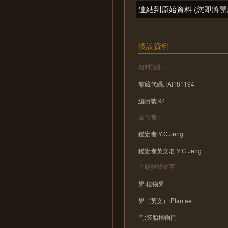
連結到原始資料
(您即將開
後設資料
資料識別：
館藏代碼:TAI181194
編目號:94
著作者：
鑑定者:Y.C.Jeng
鑑定者英文名:Y.C.Jeng
主題與關鍵字：
界:植物界
界（英文）:Plantae
門:胚胎植物門