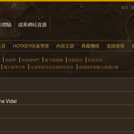
首頁
術體驗
成果網站資源
首頁
HOTKEY快速導覽
內容主題
典藏機構
進階搜尋
植物界
胚胎植物門
被子植物綱
杜鵑花目
杜鵑花科
國立臺灣大學
生態學與演化生物學研究所
植物標本館數位典藏計畫
na Vidal