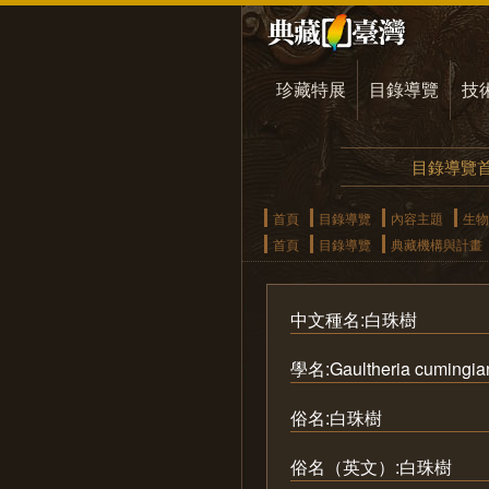
珍藏特展
目錄導覽
技
目錄導覽
首頁
目錄導覽
內容主題
生物
首頁
目錄導覽
典藏機構與計畫
中文種名:白珠樹
學名:Gaultheria cumingia
俗名:白珠樹
俗名（英文）:白珠樹