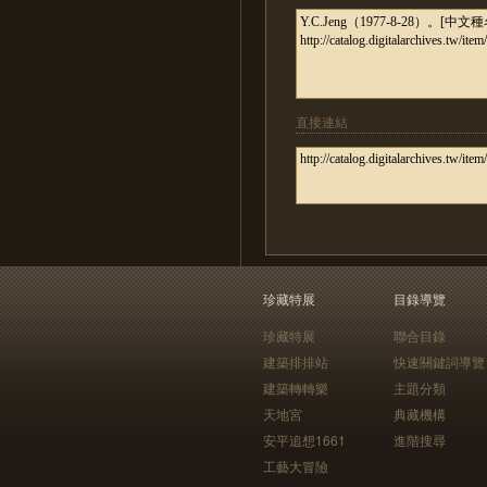
直接連結
珍藏特展
目錄導覽
珍藏特展
聯合目錄
建築排排站
快速關鍵詞導覽
建築轉轉樂
主題分類
天地宮
典藏機構
安平追想1661
進階搜尋
工藝大冒險