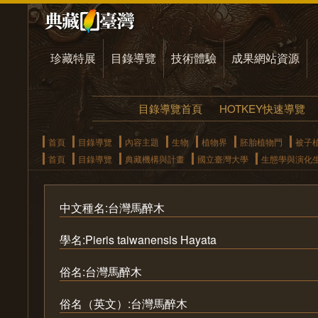
珍藏特展
目錄導覽
技術體驗
成果網站資源
目錄導覽首頁
HOTKEY快速導覽
首頁
目錄導覽
內容主題
生物
植物界
胚胎植物門
被子
首頁
目錄導覽
典藏機構與計畫
國立臺灣大學
生態學與演化
中文種名:台灣馬醉木
學名:Pieris taiwanensis Hayata
俗名:台灣馬醉木
俗名（英文）:台灣馬醉木