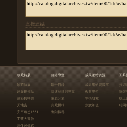
直接連結
珍藏特展
目錄導覽
成果網站資源
工具
珍藏特展
聯合目錄
成果網站資源庫
技術
建築排排站
快速關鍵詞導覽
教育學習
關鍵
建築轉轉樂
主題分類
學術研究
線上
天地宮
典藏機構
創意加值
時間
安平追想1661
進階搜尋
工藝大冒險
原住民儀式