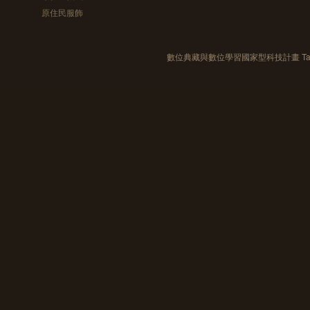
原住民服飾
數位典藏與數位學習國家型科技計畫 Taiwan e-Le