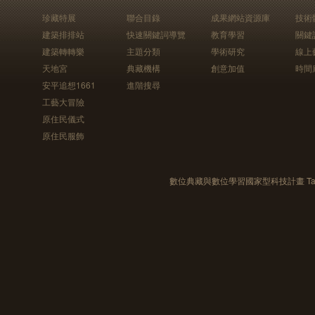
珍藏特展
聯合目錄
成果網站資源庫
技術
建築排排站
快速關鍵詞導覽
教育學習
關鍵
建築轉轉樂
主題分類
學術研究
線上
天地宮
典藏機構
創意加值
時間
安平追想1661
進階搜尋
工藝大冒險
原住民儀式
原住民服飾
數位典藏與數位學習國家型科技計畫 Taiwan e-Le