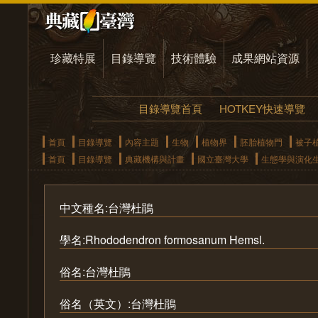
珍藏特展
目錄導覽
技術體驗
成果網站資源
目錄導覽首頁
HOTKEY快速導覽
首頁
目錄導覽
內容主題
生物
植物界
胚胎植物門
被子
首頁
目錄導覽
典藏機構與計畫
國立臺灣大學
生態學與演化
中文種名:台灣杜鵑
學名:Rhododendron formosanum Hemsl.
俗名:台灣杜鵑
俗名（英文）:台灣杜鵑