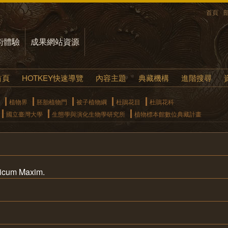
首頁
術體驗
成果網站資源
首頁
HOTKEY快速導覽
內容主題
典藏機構
進階搜尋
植物界
胚胎植物門
被子植物綱
杜鵑花目
杜鵑花科
國立臺灣大學
生態學與演化生物學研究所
植物標本館數位典藏計畫
icum Maxim.