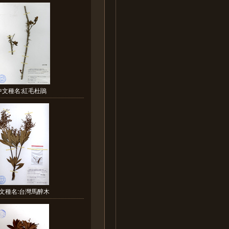
中文種名:紅毛杜鵑
文種名:台灣馬醉木