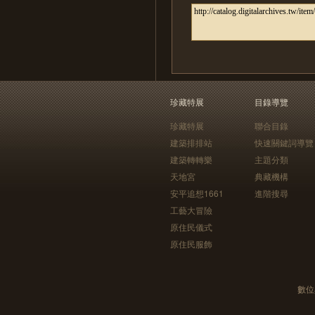
珍藏特展
目錄導覽
珍藏特展
聯合目錄
建築排排站
快速關鍵詞導覽
建築轉轉樂
主題分類
天地宮
典藏機構
安平追想1661
進階搜尋
工藝大冒險
原住民儀式
原住民服飾
數位典