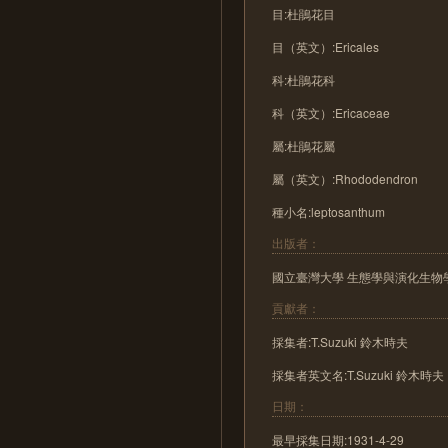
目:杜鵑花目
目（英文）:Ericales
科:杜鵑花科
科（英文）:Ericaceae
屬:杜鵑花屬
屬（英文）:Rhododendron
種小名:leptosanthum
出版者：
國立臺灣大學 生態學與演化生物
貢獻者：
採集者:T.Suzuki 鈴木時夫
採集者英文名:T.Suzuki 鈴木時夫
日期：
最早採集日期:1931-4-29