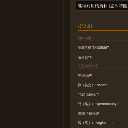
連結到原始資料
(您即將開
後設資料
資料識別：
館藏代碼:TAI085897
編目號:97
主題與關鍵字：
界:植物界
界（英文）:Plantae
門:胚胎植物門
門（英文）:Spermatophyta
綱:被子植物綱
綱（英文）:Angiospermae