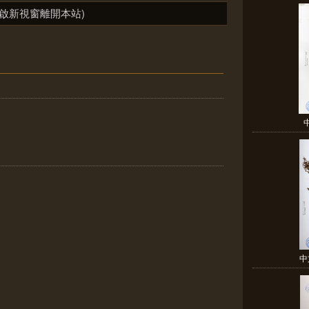
啟新視窗離開本站)
中