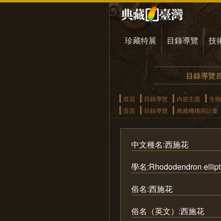
珍藏特展
目錄導覽
技
目錄導覽
首頁
目錄導覽
內容主題
生物
首頁
目錄導覽
典藏機構與計畫
中文種名:西施花
學名:Rhododendron ellipt
俗名:西施花
俗名（英文）:西施花