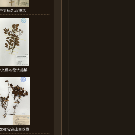
中文種名:西施花
中文種名:巒大越橘
文種名:高山白珠樹