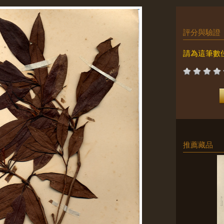
評分與驗證
請為這筆數
推薦藏品