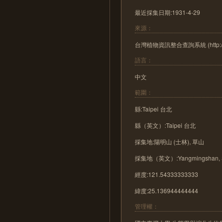
最近採集日期:1931-4-29
來源：
台灣植物資訊整合查詢系統 (http://tai2
語言：
中文
範圍：
縣:Taipei 台北
縣（英文）:Taipei 台北
採集地:陽明山 (士林), 草山
採集地（英文）:Yangmingshan, So
經度:121.54333333333
緯度:25.136944444444
管理權：