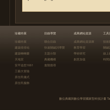
珍藏特展
目錄導覽
成果網站資源
工具
珍藏特展
聯合目錄
成果網站資源庫
技術
建築排排站
快速關鍵詞導覽
教育學習
關鍵
建築轉轉樂
主題分類
學術研究
線上
天地宮
典藏機構
創意加值
時間
安平追想1661
進階搜尋
工藝大冒險
原住民儀式
原住民服飾
數位典藏與數位學習國家型科技計畫 Taiwan e-Le