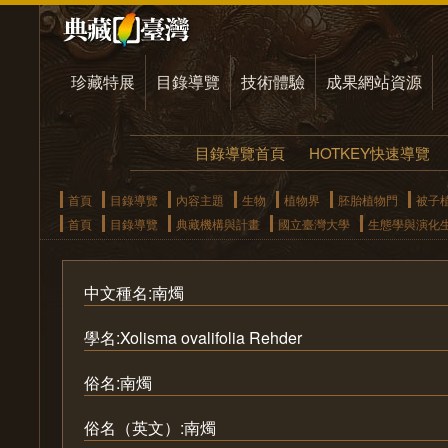
珍藏特展
目錄導覽
技術體驗
成果網站資源
目錄導覽首頁
HOTKEY快速導覽
首頁
目錄導覽
內容主題
生物
植物界
胚胎植物門
被子
首頁
目錄導覽
典藏機構與計畫
國立臺灣大學
生態學與演化
中文種名:南燭
學名:Xolisma ovalifolia Rehder
俗名:南燭
俗名（英文）:南燭