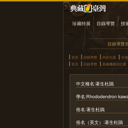
珍藏特展
目錄導覽
技
目錄導覽
首頁
目錄導覽
內容主題
生物
首頁
目錄導覽
典藏機構與計畫
中文種名:著生杜鵑
學名:Rhododendron kawa
俗名:著生杜鵑
俗名（英文）:著生杜鵑