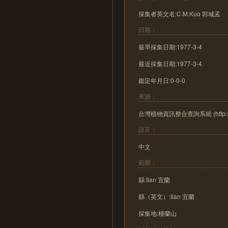
採集者英文名:C.M.Kuo 郭城孟
日期：
最早採集日期:1977-3-4
最近採集日期:1977-3-4
鑑定年月日:0-0-0
來源：
台灣植物資訊整合查詢系統 (http://tai2
語言：
中文
範圍：
縣:Ilan 宜蘭
縣（英文）:Ilan 宜蘭
採集地:棲蘭山