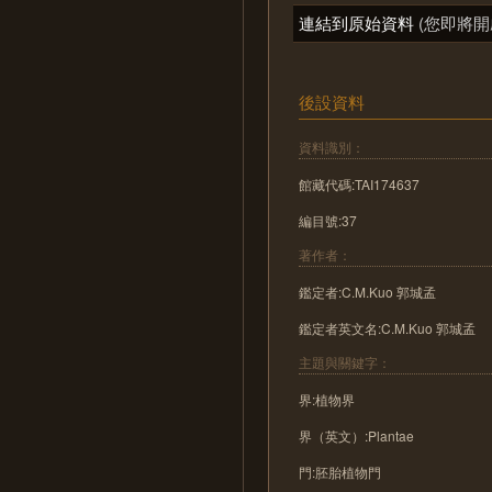
連結到原始資料
(您即將開
後設資料
資料識別：
館藏代碼:TAI174637
編目號:37
著作者：
鑑定者:C.M.Kuo 郭城孟
鑑定者英文名:C.M.Kuo 郭城孟
主題與關鍵字：
界:植物界
界（英文）:Plantae
門:胚胎植物門