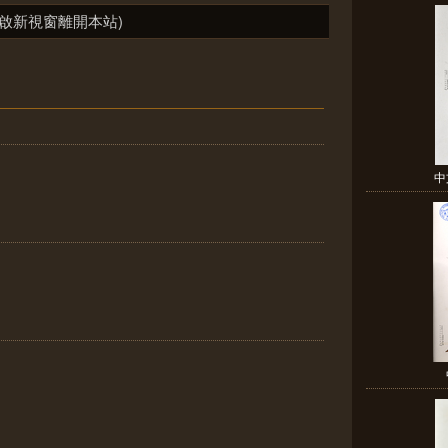
啟新視窗離開本站)
中