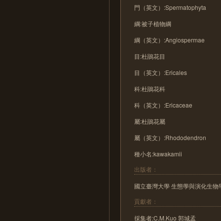
門（英文）:Spermatophyta
綱:被子植物綱
綱（英文）:Angiospermae
目:杜鵑花目
目（英文）:Ericales
科:杜鵑花科
科（英文）:Ericaceae
屬:杜鵑花屬
屬（英文）:Rhododendron
種小名:kawakamii
出版者：
國立臺灣大學 生態學與演化生物
貢獻者：
採集者:C.M.Kuo 郭城孟