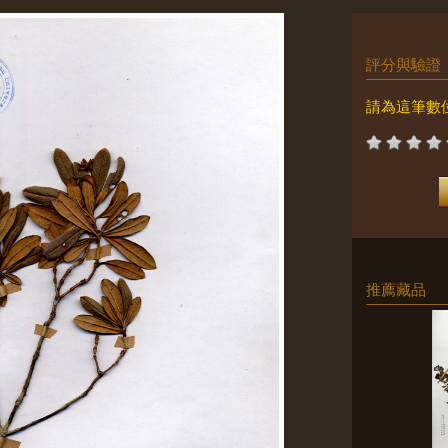
評分與驗證
請為這筆數
推薦藏品