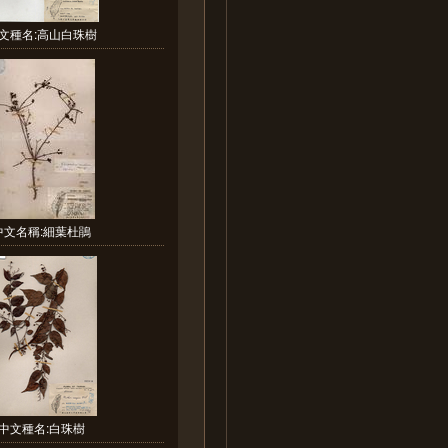
文種名:高山白珠樹
中文名稱:細葉杜鵑
中文種名:白珠樹