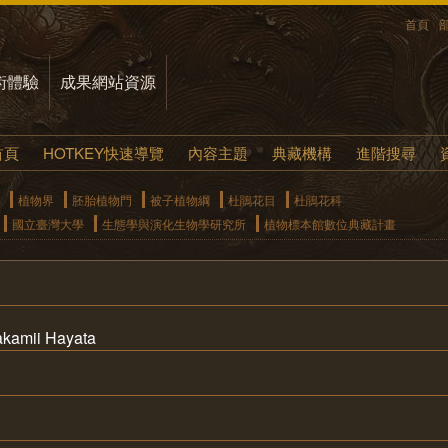
首頁
術體驗
成果網站資源
首頁
HOTKEY快速導覽
內容主題
典藏機構
進階搜尋
植物界
胚胎植物門
被子植物綱
杜鵑花目
杜鵑花科
國立臺灣大學
生態學與演化生物學研究所
植物標本館數位典藏計畫
kamii Hayata