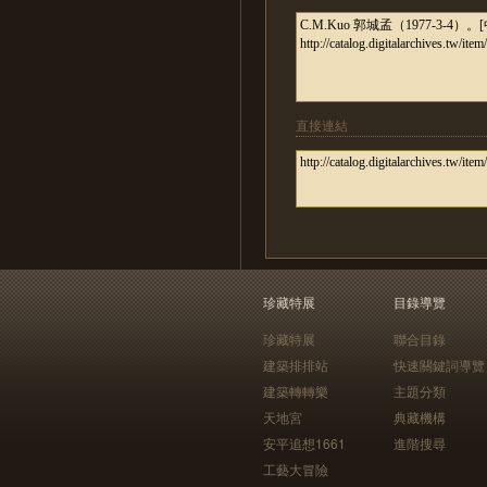
直接連結
珍藏特展
目錄導覽
珍藏特展
聯合目錄
建築排排站
快速關鍵詞導覽
建築轉轉樂
主題分類
天地宮
典藏機構
安平追想1661
進階搜尋
工藝大冒險