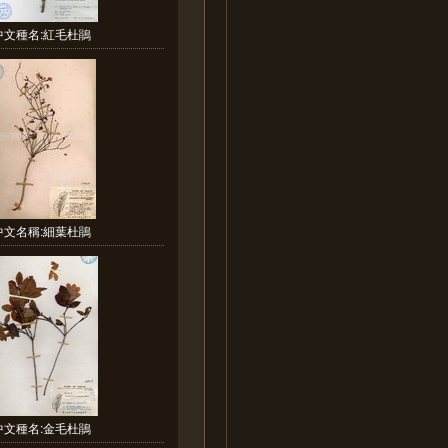
中文種名:紅毛杜鵑
中文名稱:細葉杜鵑
中文種名:金毛杜鵑