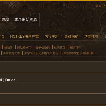
首頁
術體驗
成果網站資源
首頁
HOTKEY快速導覽
內容主題
典藏機構
進階搜尋
植物界
胚胎植物門
被子植物綱
杜鵑花目
杜鵑花科
國立臺灣大學
生態學與演化生物學研究所
植物標本館數位典藏計畫
ll.) Drude