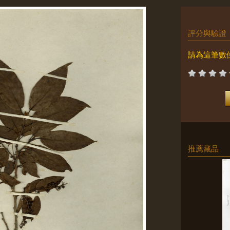
評分與驗證
請為這筆數
推薦藏品