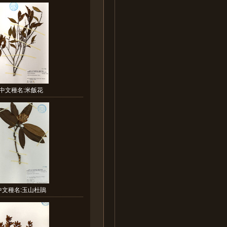
中文種名:米飯花
中文種名:玉山杜鵑