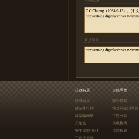
直接連結
珍藏特展
目錄導覽
珍藏特展
聯合目錄
建築排排站
快速關鍵詞導覽
建築轉轉樂
主題分類
天地宮
典藏機構
安平追想1661
進階搜尋
工藝大冒險