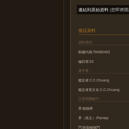
連結到原始資料
(您即將開
後設資料
資料識別：
館藏代碼:TAI085453
編目號:53
著作者：
鑑定者:C.C.Chuang
鑑定者英文名:C.C.Chuang
主題與關鍵字：
界:植物界
界（英文）:Plantae
門:胚胎植物門