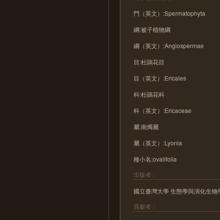
門（英文）:Spermatophyta
綱:被子植物綱
綱（英文）:Angiospermae
目:杜鵑花目
目（英文）:Ericales
科:杜鵑花科
科（英文）:Ericaceae
屬:南燭屬
屬（英文）:Lyonia
種小名:ovalifolia
出版者：
國立臺灣大學 生態學與演化生物
貢獻者：