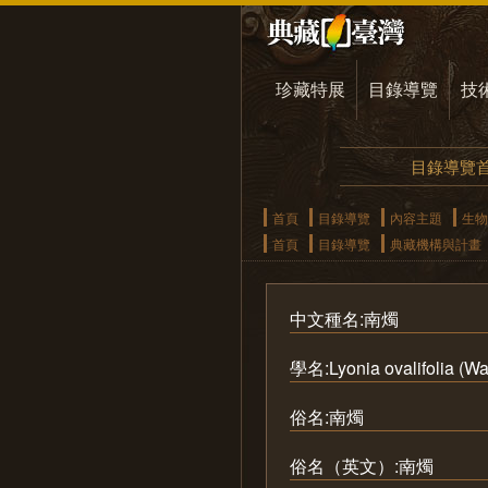
珍藏特展
目錄導覽
技
目錄導覽
首頁
目錄導覽
內容主題
生物
首頁
目錄導覽
典藏機構與計畫
中文種名:南燭
學名:Lyonia ovalifolia (Wa
俗名:南燭
俗名（英文）:南燭