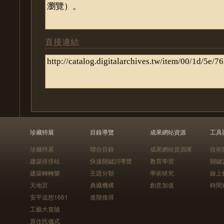
直接連結
珍藏特展
目錄導覽
成果網站資源
工具
珍藏特展
聯合目錄
成果網站資源庫
技術
建築排排站
快速關鍵詞導覽
教育學習
關鍵
建築轉轉樂
主題分類
學術研究
線上
天地宮
典藏機構
創意加值
時間
安平追想1661
進階搜尋
工藝大冒險
原住民儀式