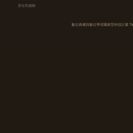
原住民服飾
數位典藏與數位學習國家型科技計畫 Taiwan e-Le