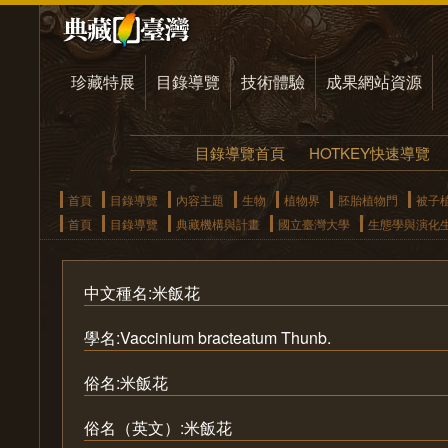
珍藏特展
目錄導覽
技術體驗
成果網站資源
目錄導覽首頁
HOTKEY快速導覽
首頁
目錄導覽
內容主題
生物
植物界
胚胎植物門
被子
首頁
目錄導覽
典藏機構與計畫
國立臺灣大學
生態學與演化
中文種名:米飯花
學名:Vaccinium bracteatum Thunb.
俗名:米飯花
俗名（英文）:米飯花