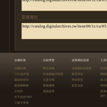
直接連結
珍藏特展
目錄導覽
成果網站資源
工具
珍藏特展
聯合目錄
成果網站資源庫
技術
CCC創作集
快速關鍵詞導覽
教育學習
關鍵
建築排排站
主題分類
學術研究
線上
建築轉轉樂
典藏機構
創意加值
時間
天地宮
進階搜尋
跟著
旅行
安平追想1661
工藝大冒險