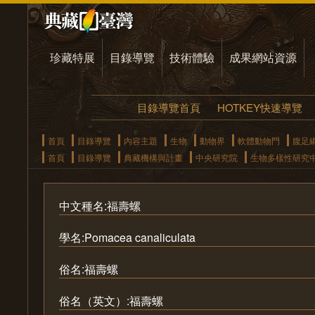
珍藏特展
目錄導覽
技術體驗
成果網站資源
目錄導覽首頁
HOTKEY快速導覽
首頁
目錄導覽
內容主題
生物
動物界
軟體動物門
腹足
首頁
目錄導覽
典藏機構與計畫
中央研究院
生物多樣性研究
中文種名:福壽螺
學名:Pomacea canaliculata
俗名:福壽螺
俗名（英文）:福壽螺