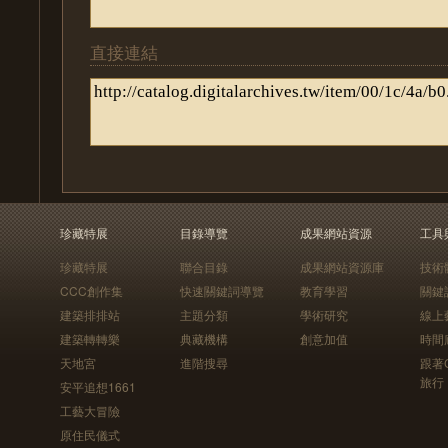
直接連結
珍藏特展
目錄導覽
成果網站資源
工具
珍藏特展
聯合目錄
成果網站資源庫
技術
CCC創作集
快速關鍵詞導覽
教育學習
關鍵
建築排排站
主題分類
學術研究
線上
建築轉轉樂
典藏機構
創意加值
時間
天地宮
進階搜尋
跟著
旅行
安平追想1661
工藝大冒險
原住民儀式