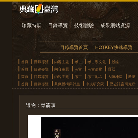
珍藏特展
目錄導覽
技術體驗
成果網站資源
目錄導覽首頁
HOTKEY快速導覽
首頁
目錄導覽
內容主題
考古
考古學文化
殷虛
首頁
目錄導覽
內容主題
考古
考古遺物
骨器
首頁
目錄導覽
內容主題
考古
考古地區
大陸地區
殷虛
首頁
目錄導覽
典藏機構與計畫
中央研究院
歷史語言研究所
遺物：骨箭頭