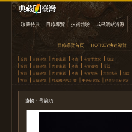
珍藏特展
目錄導覽
技術體驗
成果網站資源
目錄導覽首頁
HOTKEY快速導覽
首頁
目錄導覽
內容主題
考古
考古學文化
殷虛
首頁
目錄導覽
內容主題
考古
考古遺物
骨器
首頁
目錄導覽
內容主題
考古
考古地區
大陸地區
殷虛
首頁
目錄導覽
典藏機構與計畫
中央研究院
歷史語言研究所
遺物：骨箭頭