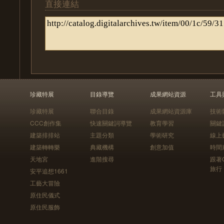
直接連結
珍藏特展
目錄導覽
成果網站資源
工具
珍藏特展
聯合目錄
成果網站資源庫
技術
CCC創作集
快速關鍵詞導覽
教育學習
關鍵
建築排排站
主題分類
學術研究
線上
建築轉轉樂
典藏機構
創意加值
時間
天地宮
進階搜尋
跟著
旅行
安平追想1661
工藝大冒險
原住民儀式
原住民服飾