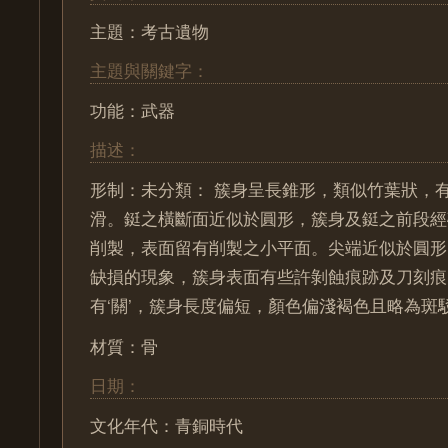
主題：考古遺物
主題與關鍵字：
功能：武器
描述：
形制：未分類： 簇身呈長錐形，類似竹葉狀，
滑。鋌之橫斷面近似於圓形，簇身及鋌之前段經
削製，表面留有削製之小平面。尖端近似於圓形
缺損的現象，簇身表面有些許剝蝕痕跡及刀刻痕
有‘關’，簇身長度偏短，顏色偏淺褐色且略為斑
材質：骨
日期：
文化年代：青銅時代