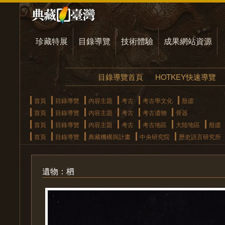
珍藏特展
目錄導覽
技術體驗
成果網站資源
目錄導覽首頁
HOTKEY快速導覽
首頁
目錄導覽
內容主題
考古
考古學文化
殷虛
首頁
目錄導覽
內容主題
考古
考古遺物
骨器
首頁
目錄導覽
內容主題
考古
考古地區
大陸地區
殷虛
首頁
目錄導覽
典藏機構與計畫
中央研究院
歷史語言研究所
遺物：柶