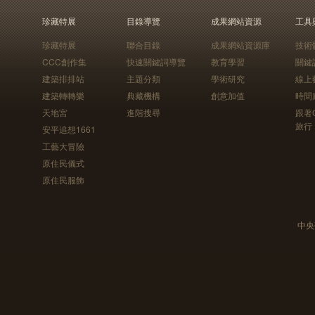
珍藏特展
目錄導覽
成果網站資源
工具
珍藏特展
聯合目錄
成果網站資源庫
技術
CCC創作集
快速關鍵詞導覽
教育學習
關鍵
建築排排站
主題分類
學術研究
線上
建築轉轉樂
典藏機構
創意加值
時間
天地宮
進階搜尋
跟著
旅行
安平追想1661
工藝大冒險
原住民儀式
原住民服飾
中央