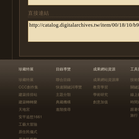
直接連結
珍藏特展
目錄導覽
成果網站資源
工具
珍藏特展
聯合目錄
成果網站資源庫
技術
CCC創作集
快速關鍵詞導覽
教育學習
關鍵
建築排排站
主題分類
學術研究
線上
建築轉轉樂
典藏機構
創意加值
時間
天地宮
進階搜尋
跟著
旅行
安平追想1661
工藝大冒險
原住民儀式
原住民服飾