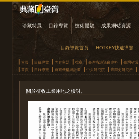
珍藏特展
目錄導覽
技術體驗
成果網站資源
目錄導覽首頁
HOTKEY快速導覽
首頁
目錄導覽
內容主題
檔案
臺灣省諮議會史料
臺灣省議
首頁
目錄導覽
典藏機構與計畫
中央研究院
臺灣史研究所
關於征收工業用地之檢討。