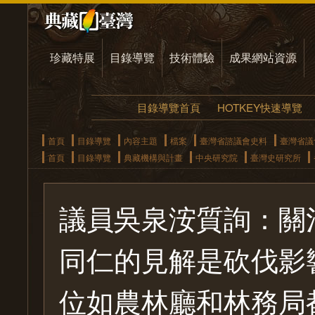
珍藏特展
目錄導覽
技術體驗
成果網站資源
目錄導覽首頁
HOTKEY快速導覽
首頁
目錄導覽
內容主題
檔案
臺灣省諮議會史料
臺灣省議
首頁
目錄導覽
典藏機構與計畫
中央研究院
臺灣史研究所
議員吳泉洝質詢：關
同仁的見解是砍伐影
位如農林廳和林務局