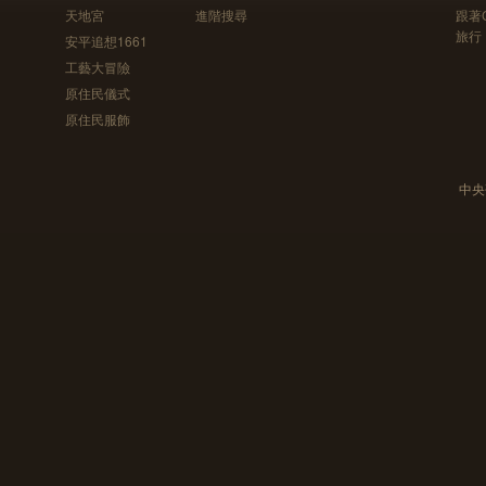
天地宮
進階搜尋
跟著
旅行
安平追想1661
工藝大冒險
原住民儀式
原住民服飾
中央